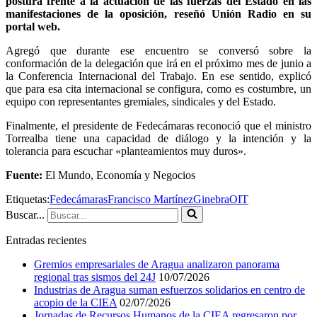
postura frente a la actuación de las fuerzas del Estado en las
manifestaciones de la oposición, reseñó Unión Radio en su
portal web.
Agregó que durante ese encuentro se conversó sobre la
conformación de la delegación que irá en el próximo mes de junio a
la Conferencia Internacional del Trabajo. En ese sentido, explicó
que para esa cita internacional se configura, como es costumbre, un
equipo con representantes gremiales, sindicales y del Estado.
Finalmente, el presidente de Fedecámaras reconoció que el ministro
Torrealba tiene una capacidad de diálogo y la intención y la
tolerancia para escuchar «planteamientos muy duros».
Fuente:
El Mundo, Economía y Negocios
Etiquetas:
Fedecámaras
Francisco Martínez
Ginebra
OIT
Buscar...
Entradas recientes
Gremios empresariales de Aragua analizaron panorama
regional tras sismos del 24J
10/07/2026
Industrias de Aragua suman esfuerzos solidarios en centro de
acopio de la CIEA
02/07/2026
Jornadas de Recursos Humanos de la CIEA regresaron por