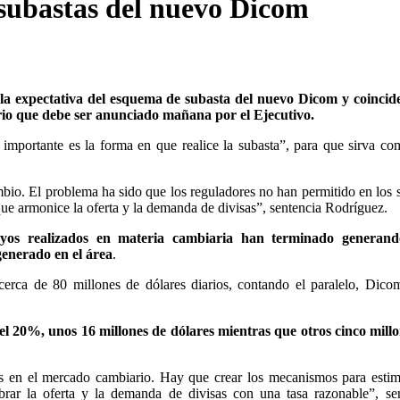
 subastas del nuevo Dicom
 la expectativa del esquema de subasta del nuevo Dicom y coincid
rio que debe ser anunciado mañana por el Ejecutivo.
 importante es la forma en que realice la subasta”, para que sirva c
ambio. El problema ha sido que los reguladores no han permitido en los 
 que armonice la oferta y la demanda de divisas”, sentencia Rodríguez.
nsayos realizados en materia cambiaria han terminado generan
generado en el área
.
cerca de 80 millones de dólares diarios, contando el paralelo, Dico
l 20%, unos 16 millones de dólares mientras que otros cinco millo
as en el mercado cambiario. Hay que crear los mecanismos para estim
ibrar la oferta y la demanda de divisas con una tasa razonable”, se