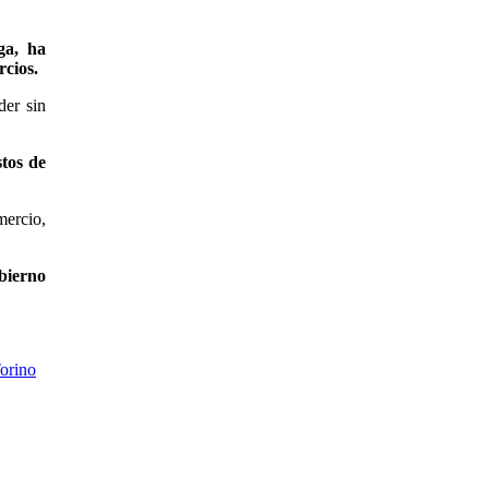
ga, ha
rcios.
der sin
tos de
ercio,
obierno
orino