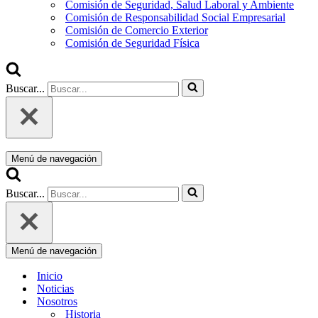
Comisión de Seguridad, Salud Laboral y Ambiente
Comisión de Responsabilidad Social Empresarial
Comisión de Comercio Exterior
Comisión de Seguridad Física
Buscar...
Menú de navegación
Buscar...
Menú de navegación
Inicio
Noticias
Nosotros
Historia