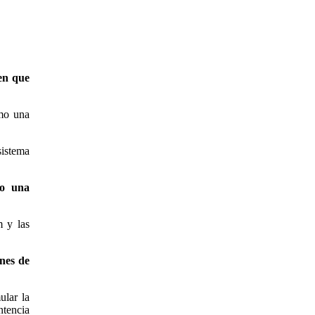
en que
omo una
sistema
do una
m y las
nes de
ular la
ntencia