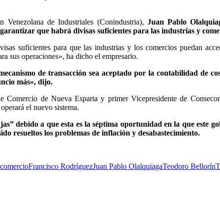
n Venezolana de Industriales (Conindustria),
Juan Pablo Olalquia
rantizar que habrá divisas suficientes para las industrias y come
isas suficientes para que las industrias y los comercios puedan acce
para sus operaciones», ha dicho el empresario.
 mecanismo de transacción sea aceptado por la contabilidad de cos
ncio más», dijo.
 de Comercio de Nueva Esparta y primer Vicepresidente de Consecom
operará el nuevo sistema.
jas” debido a que esta es la séptima oportunidad en la que este g
ido resueltos los problemas de inflación y desabastecimiento.
ecomercio
Francisco Rodríguez
Juan Pablo Olalquiaga
Teodoro Bellorín
T