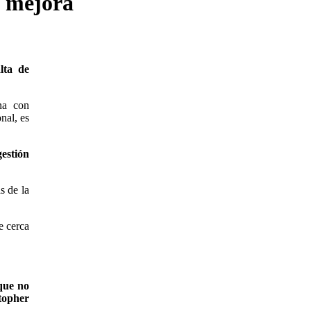
e mejora
lta de
na con
nal, es
estión
s de la
e cerca
que no
topher