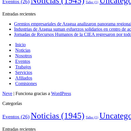
Noticias
(1945)
Uncatego
Eventos
(26)
Taller
(1)
Entradas recientes
Gremios empresariales de Aragua analizaron panorama regional 
Industrias de Aragua suman esfuerzos solidarios en centro de 
Jornadas de Recursos Humanos de la CIEA regresaron por todo 
Inicio
Noticias
Nosotros
Eventos
Trabajos
Servicios
Afiliados
Comisiones
Neve
| Funciona gracias a
WordPress
Categorías
Noticias
(1945)
Uncatego
Eventos
(26)
Taller
(1)
Entradas recientes