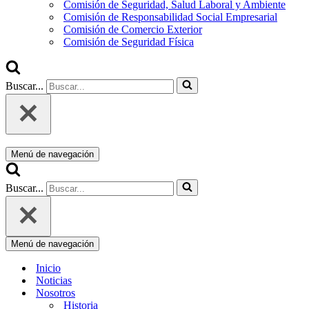
Comisión de Seguridad, Salud Laboral y Ambiente
Comisión de Responsabilidad Social Empresarial
Comisión de Comercio Exterior
Comisión de Seguridad Física
Buscar...
Menú de navegación
Buscar...
Menú de navegación
Inicio
Noticias
Nosotros
Historia