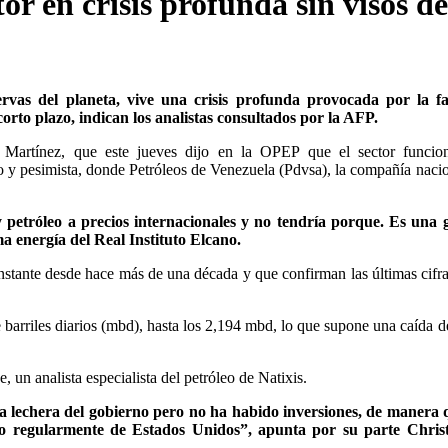
tor en crisis profunda sin visos d
ervas del planeta, vive una crisis profunda provocada por la fa
corto plazo, indican los analistas consultados por la AFP.
n Martínez, que este jueves dijo en la OPEP que el sector funcio
y pesimista, donde Petróleos de Venezuela (Pdvsa), la compañía nacio
petróleo a precios internacionales y no tendría porque. Es una g
 energía del Real Instituto Elcano.
stante desde hace más de una década y que confirman las últimas cifra
barriles diarios (mbd), hasta los 2,194 mbd, lo que supone una caída d
 un analista especialista del petróleo de Natixis.
a lechera del gobierno pero no ha habido inversiones, de manera 
eo regularmente de Estados Unidos”, apunta por su parte Chris