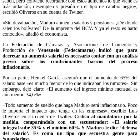
saben, pero conviene recordarlo: con estos aumentos lo que viene es
más inflación, desempleo y presión en el tipo de cambio negro»,
escribió Oliveros en su cuenta de Twitter.
«Sin devaluación, Maduro aumenta salarios y pensiones. ¿De dónde
salen los bolívares? De la imprenta del BCV. Y ya el resto es harto
conocido», añadió el economista.
La Federación de Cámaras y Asociaciones de Comercio y
Producción de
Venezuela (Fedecámaras) indicó que para
decretar un aumento salarial es necesario contar con un análisis
previo sobre los condicionantes básicos del proceso
inflacionario.
Por su parte, Henkel García aseguró que el aumento de 65% del
salario base «es mucho menor de lo que indicaban los rumores». Sin
embargo, dejó claro: «El aumento del ingreso mínimo mensual es
aún menor: 34,6%».
«Todo aumento de sueldo que haga Maduro será inflacionario. Poco
le importa el impacto que tenga en las empresas», escribió Luis
Oliveros en su cuenta de Twitter.
Criticó al mandatario por la
medida, comparándolo con un secuestrador: «El salario
integral sube 35% y el mínimo 60%. Y Maduro le dice ‘defensa
del salario’. Es como un tipo que secuestra gente para
‘guardarlos».