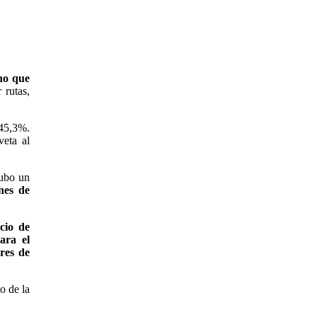
cho que
 rutas,
 45,3%.
eta al
hubo un
nes de
cio de
ara el
res de
o de la