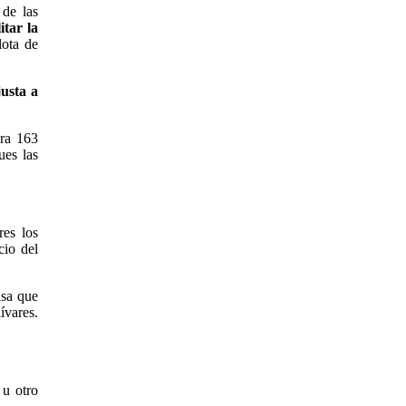
 de las
itar la
lota de
justa a
ra 163
ues las
res los
cio del
sa que
ívares.
 u otro