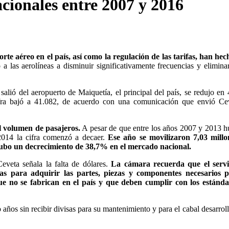
acionales entre 2007 y 2016
orte aéreo en el país, así como la regulación de las tarifas, han he
a las aerolíneas a disminuir significativamente frecuencias y eliminar
alió del aeropuerto de Maiquetía, el principal del país, se redujo en
ifra bajó a 41.082, de acuerdo con una comunicación que envió Cev
l volumen de pasajeros.
A pesar de que entre los años 2007 y 2013 
 2014 la cifra comenzó a decaer.
Ese año se movilizaron 7,03 millo
 hubo un decrecimiento de 38,7% en el mercado nacional.
Ceveta señala la falta de dólares.
La cámara recuerda que el servi
as para adquirir las partes, piezas y componentes necesarios p
e no se fabrican en el país y que deben cumplir con los estánda
 años sin recibir divisas para su mantenimiento y para el cabal desarroll