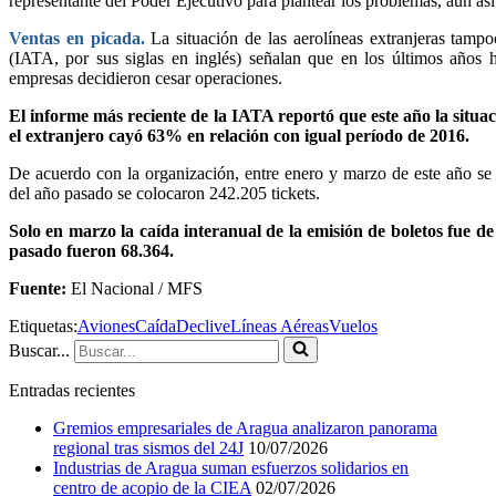
representante del Poder Ejecutivo para plantear los problemas, aun a
Ventas en picada.
La situación de las aerolíneas extranjeras tampo
(IATA, por sus siglas en inglés) señalan que en los últimos años 
empresas decidieron cesar operaciones.
El informe más reciente de la IATA reportó que este año la situac
el extranjero cayó 63% en relación con igual período de 2016.
De acuerdo con la organización, entre enero y marzo de este año se e
del año pasado se colocaron 242.205 tickets.
Solo en marzo la caída interanual de la emisión de boletos fue d
pasado fueron 68.364.
Fuente:
El Nacional / MFS
Etiquetas:
Aviones
Caída
Declive
Líneas Aéreas
Vuelos
Buscar...
Entradas recientes
Gremios empresariales de Aragua analizaron panorama
regional tras sismos del 24J
10/07/2026
Industrias de Aragua suman esfuerzos solidarios en
centro de acopio de la CIEA
02/07/2026