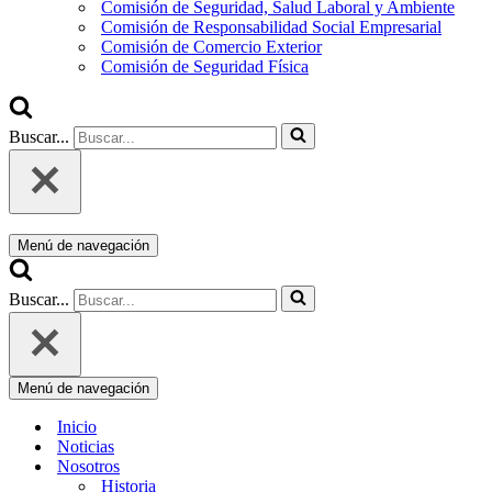
Comisión de Seguridad, Salud Laboral y Ambiente
Comisión de Responsabilidad Social Empresarial
Comisión de Comercio Exterior
Comisión de Seguridad Física
Buscar...
Menú de navegación
Buscar...
Menú de navegación
Inicio
Noticias
Nosotros
Historia