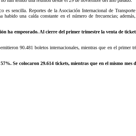
sí no han tenido una reunión desde el 29 de noviembre del año pasado.
co es sencilla. Reportes de la Asociación Internacional de Transport
ha habido una caída constante en el número de frecuencias; además,
ión ha empeorado. Al cierre del primer trimestre la venta de ticke
mitieron 90.481 boletos internacionales, mientras que en el primer tr
e 57%. Se colocaron 29.614 tickets, mientras que en el mismo mes 