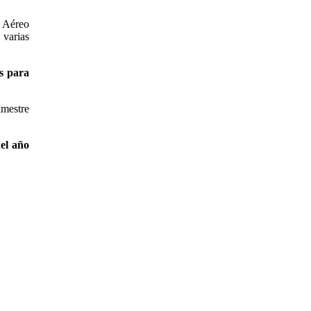
e Aéreo
 varias
ts para
imestre
del año