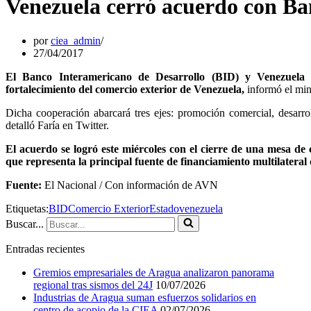
Venezuela cerró acuerdo con Ba
por
ciea_admin
27/04/2017
El Banco Interamericano de Desarrollo (BID) y Venezuela 
fortalecimiento del comercio exterior de Venezuela,
informó el mini
Dicha cooperación abarcará tres ejes: promoción comercial, desarr
detalló Faría en Twitter.
El acuerdo se logró este miércoles con el cierre de una mesa de
que representa la principal fuente de financiamiento multilateral
Fuente:
El Nacional / Con información de AVN
Etiquetas:
BID
Comercio Exterior
Estado
venezuela
Buscar...
Entradas recientes
Gremios empresariales de Aragua analizaron panorama
regional tras sismos del 24J
10/07/2026
Industrias de Aragua suman esfuerzos solidarios en
centro de acopio de la CIEA
02/07/2026