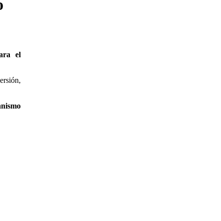
o
ara el
ersión,
anismo