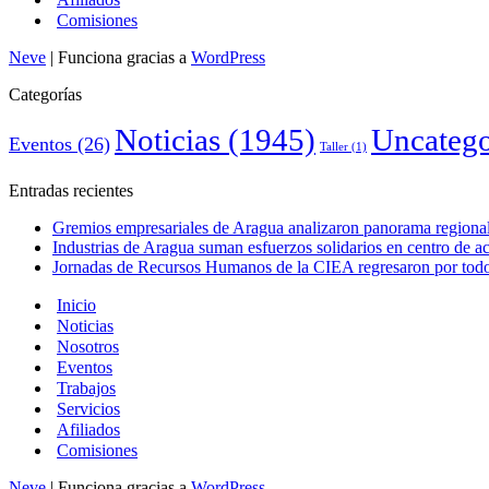
Comisiones
Neve
| Funciona gracias a
WordPress
Categorías
Noticias
(1945)
Uncatego
Eventos
(26)
Taller
(1)
Entradas recientes
Gremios empresariales de Aragua analizaron panorama regional 
Industrias de Aragua suman esfuerzos solidarios en centro de 
Jornadas de Recursos Humanos de la CIEA regresaron por todo 
Inicio
Noticias
Nosotros
Eventos
Trabajos
Servicios
Afiliados
Comisiones
Neve
| Funciona gracias a
WordPress