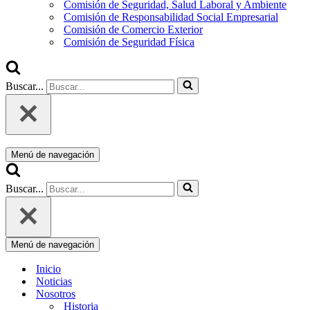
Comisión de Seguridad, Salud Laboral y Ambiente
Comisión de Responsabilidad Social Empresarial
Comisión de Comercio Exterior
Comisión de Seguridad Física
Buscar...
Menú de navegación
Buscar...
Menú de navegación
Inicio
Noticias
Nosotros
Historia