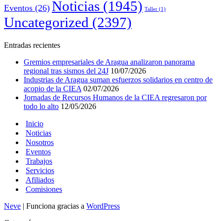
Noticias
(1945)
Eventos
(26)
Taller
(1)
Uncategorized
(2397)
Entradas recientes
Gremios empresariales de Aragua analizaron panorama
regional tras sismos del 24J
10/07/2026
Industrias de Aragua suman esfuerzos solidarios en centro de
acopio de la CIEA
02/07/2026
Jornadas de Recursos Humanos de la CIEA regresaron por
todo lo alto
12/05/2026
Inicio
Noticias
Nosotros
Eventos
Trabajos
Servicios
Afiliados
Comisiones
Neve
| Funciona gracias a
WordPress