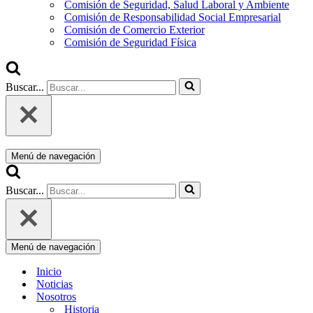
Comisión de Seguridad, Salud Laboral y Ambiente
Comisión de Responsabilidad Social Empresarial
Comisión de Comercio Exterior
Comisión de Seguridad Física
Buscar...
Menú de navegación
Buscar...
Menú de navegación
Inicio
Noticias
Nosotros
Historia