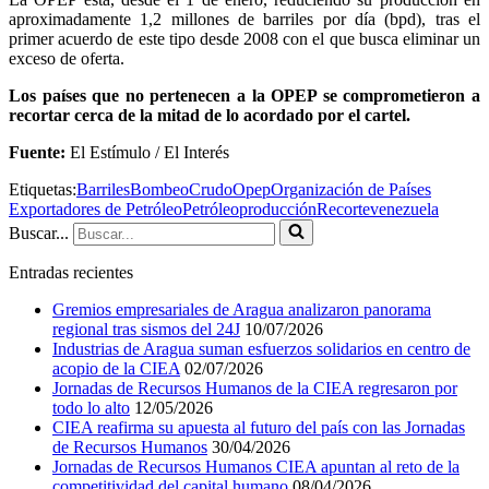
aproximadamente 1,2 millones de barriles por día (bpd), tras el
primer acuerdo de este tipo desde 2008 con el que busca eliminar un
exceso de oferta.
Los países que no pertenecen a la OPEP se comprometieron a
recortar cerca de la mitad de lo acordado por el cartel.
Fuente:
El Estímulo / El Interés
Etiquetas:
Barriles
Bombeo
Crudo
Opep
Organización de Países
Exportadores de Petróleo
Petróleo
producción
Recorte
venezuela
Buscar...
Entradas recientes
Gremios empresariales de Aragua analizaron panorama
regional tras sismos del 24J
10/07/2026
Industrias de Aragua suman esfuerzos solidarios en centro de
acopio de la CIEA
02/07/2026
Jornadas de Recursos Humanos de la CIEA regresaron por
todo lo alto
12/05/2026
CIEA reafirma su apuesta al futuro del país con las Jornadas
de Recursos Humanos
30/04/2026
Jornadas de Recursos Humanos CIEA apuntan al reto de la
competitividad del capital humano
08/04/2026