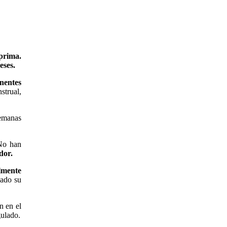
prima.
eses.
nentes
strual,
semanas
 No han
dor.
lmente
uado su
n en el
gulado.