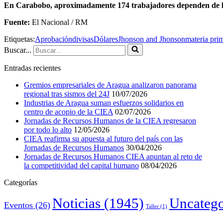
En Carabobo, aproximadamente 174 trabajadores dependen de l
Fuente:
El Nacional / RM
Etiquetas:
Aprobación
divisas
Dólares
Jhonson and Jhonson
materia pri
Buscar...
Entradas recientes
Gremios empresariales de Aragua analizaron panorama
regional tras sismos del 24J
10/07/2026
Industrias de Aragua suman esfuerzos solidarios en
centro de acopio de la CIEA
02/07/2026
Jornadas de Recursos Humanos de la CIEA regresaron
por todo lo alto
12/05/2026
CIEA reafirma su apuesta al futuro del país con las
Jornadas de Recursos Humanos
30/04/2026
Jornadas de Recursos Humanos CIEA apuntan al reto de
la competitividad del capital humano
08/04/2026
Categorías
Noticias
(1945)
Uncatego
Eventos
(26)
Taller
(1)