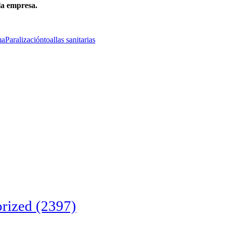
a empresa.
ma
Paralización
toallas sanitarias
rized
(2397)