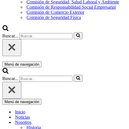
Comisión de Seguridad, Salud Laboral y Ambiente
Comisión de Responsabilidad Social Empresarial
Comisión de Comercio Exterior
Comisión de Seguridad Física
Buscar...
Menú de navegación
Buscar...
Menú de navegación
Inicio
Noticias
Nosotros
Historia