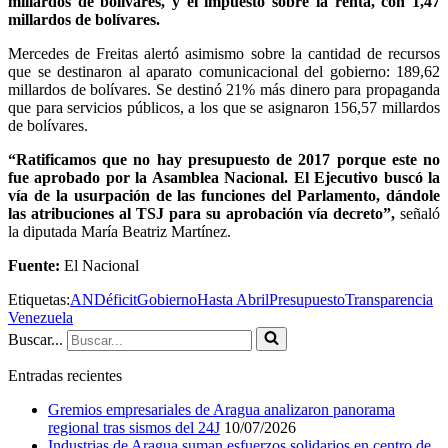
millardos de bolívares, y el impuesto sobre la renta, con 1,47
millardos de bolívares.
Mercedes de Freitas alertó asimismo sobre la cantidad de recursos
que se destinaron al aparato comunicacional del gobierno: 189,62
millardos de bolívares. Se destinó 21% más dinero para propaganda
que para servicios públicos, a los que se asignaron 156,57 millardos
de bolívares.
“Ratificamos que no hay presupuesto de 2017 porque este no
fue aprobado por la Asamblea Nacional. El Ejecutivo buscó la
vía de la usurpación de las funciones del Parlamento, dándole
las atribuciones al TSJ para su aprobación vía decreto”,
señaló
la diputada María Beatriz Martínez.
Fuente:
El Nacional
Etiquetas:
AN
Déficit
Gobierno
Hasta Abril
Presupuesto
Transparencia
Venezuela
Buscar...
Entradas recientes
Gremios empresariales de Aragua analizaron panorama
regional tras sismos del 24J
10/07/2026
Industrias de Aragua suman esfuerzos solidarios en centro de