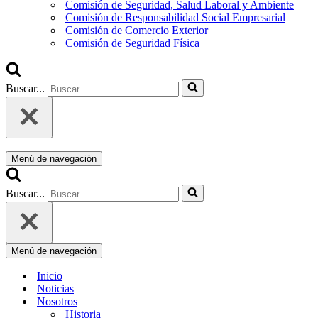
Comisión de Seguridad, Salud Laboral y Ambiente
Comisión de Responsabilidad Social Empresarial
Comisión de Comercio Exterior
Comisión de Seguridad Física
Buscar...
Menú de navegación
Buscar...
Menú de navegación
Inicio
Noticias
Nosotros
Historia