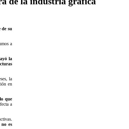
 de la industria gráfica
e de su
sumos a
ayó la
acturas
ses, la
ción en
lo que
fecta a
ctivas.
 no es