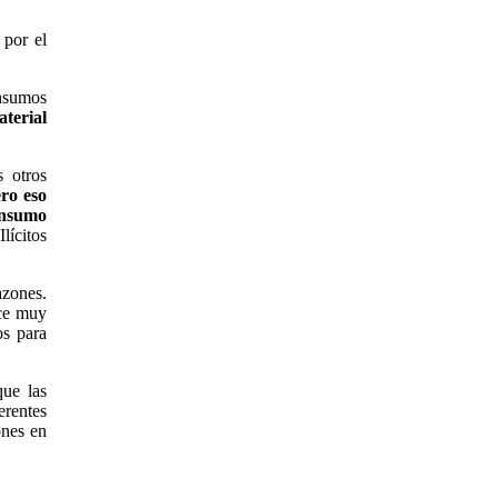
 por el
insumos
aterial
 otros
ro eso
 insumo
lícitos
zones.
ce muy
os para
que las
erentes
ones en