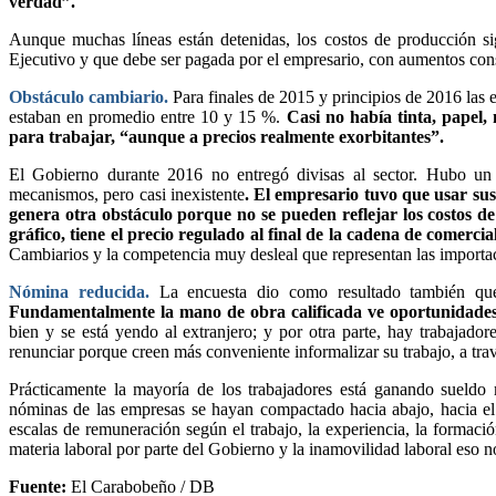
verdad”.
Aunque muchas líneas están detenidas, los costos de producción si
Ejecutivo y que debe ser pagada por el empresario, con aumentos con
Obstáculo cambiario.
Para finales de 2015 y principios de 2016 las 
estaban en promedio entre 10 y 15 %.
Casi no había tinta, papel, 
para trabajar, “aunque a precios realmente exorbitantes”.
El Gobierno durante 2016 no entregó divisas al sector. Hubo un 
mecanismos, pero casi inexistente
. El empresario tuvo que usar su
genera otra obstáculo porque no se pueden reflejar los costos de
gráfico, tiene el precio regulado al final de la cadena de comercia
Cambiarios y la competencia muy desleal que representan las importa
Nómina reducida.
La encuesta dio como resultado también que
Fundamentalmente la mano de obra calificada ve oportunidades e
bien y se está yendo al extranjero; y por otra parte, hay trabajado
renunciar porque creen más conveniente informalizar su trabajo, a trav
Prácticamente la mayoría de los trabajadores está ganando sueld
nóminas de las empresas se hayan compactado hacia abajo, hacia el s
escalas de remuneración según el trabajo, la experiencia, la forma
materia laboral por parte del Gobierno y la inamovilidad laboral eso n
Fuente:
El Carabobeño / DB