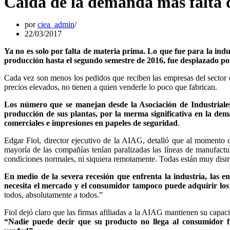
Caída de la demanda más falta d
por
ciea_admin
22/03/2017
Ya no es solo por falta de materia prima. Lo que fue para la indus
producción hasta el segundo semestre de 2016, fue desplazado po
Cada vez son menos los pedidos que reciben las empresas del sector 
precios elevados, no tienen a quien venderle lo poco que fabrican.
Los número que se manejan desde la Asociación de Industriale
producción de sus plantas, por la merma significativa en la deman
comerciales e impresiones en papeles de seguridad
.
Edgar Fiol, director ejecutivo de la AIAG, detalló que al momento de
mayoría de las compañías tenían paralizadas las líneas de manufactu
condiciones normales, ni siquiera remotamente. Todas están muy dismi
En medio de la severa recesión que enfrenta la industria, las 
necesita el mercado y el consumidor tampoco puede adquirir los
todos, absolutamente a todos.”
Fiol dejó claro que las firmas afiliadas a la AIAG mantienen su capaci
“Nadie puede decir que su producto no llega al consumidor fin