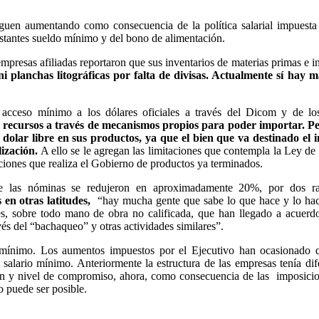
guen aumentando como consecuencia de la política salarial impuesta
stantes sueldo mínimo y del bono de alimentación.
empresas afiliadas reportaron que sus inventarios de materias primas e 
ni planchas litográficas por falta de divisas. Actualmente sí hay m
acceso mínimo a los dólares oficiales a través del Dicom y de los
s recursos a través de mecanismos propios para poder importar. Pe
 dolar libre en sus productos, ya que el bien que va destinado el
lización.
A ello se le agregan las limitaciones que contempla la Ley de I
ciones que realiza el Gobierno de productos ya terminados.
 las nóminas se redujeron en aproximadamente 20%, por dos ra
n otras latitudes,
“hay mucha gente que sabe lo que hace y lo ha
res, sobre todo mano de obra no calificada, que han llegado a acuerd
és del “bachaqueo” y otras actividades similares”.
o mínimo. Los aumentos impuestos por el Ejecutivo han ocasionado 
alario mínimo. Anteriormente la estructura de las empresas tenía dif
ción y nivel de compromiso, ahora, como consecuencia de las imposici
o puede ser posible.