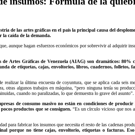
e insumos: Fórmula de la quiebra
tria de las artes gráficas en el país la principal causa del desplom
r la caída de la demanda.
que, aunque hagan esfuerzos económicos por sobrevivir al adquirir in
s de Artes Gráficas de Venezuela (AIAG) son dramáticos: 80% c
da de etiquetas, cajas, envoltorios, libros, cuadernos, folletos, f
 realizar la última encuesta de coyuntura, que se aplica cada seis me
ra, otras algunos trabajos en máquina, “pero ninguna tenía su produc
nuidas, cuando no paralizadas, lo que demuestra lo grave del asunto”.
empresas de consumo masivo no están en condiciones de producir 
 pocos productos que se consiguen.
“Es un círculo vicioso que nos a
dad para fabricar los insumos que necesita el resto de las cadenas produ
al porque no tiene cajas, envoltorio, etiquetas o facturas. Eso