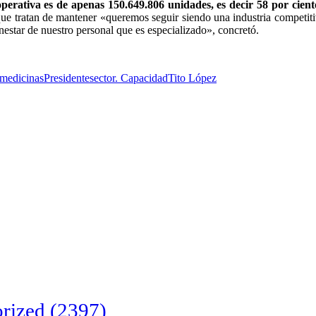
perativa es de apenas 150.649.806 unidades, es decir 58 por cien
ue tratan de mantener «queremos seguir siendo una industria competiti
enestar de nuestro personal que es especializado», concretó.
medicinas
Presidente
sector. Capacidad
Tito López
rized
(2397)