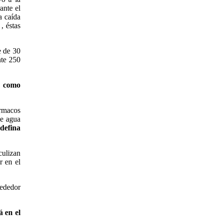
ante el
a caída
, éstas
e de 30
nte 250
s como
rmacos
de agua
 defina
culizan
r en el
rededor
á en el