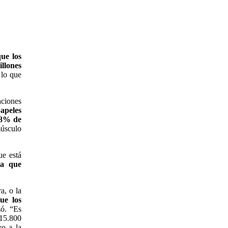
ue los
illones
 lo que
aciones
apeles
98% de
úsculo
ue está
la que
a, o la
ue los
zó. “Es
 15.800
yo a la