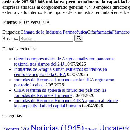
orden de 282.602.806 unidades, pero actualmente la capacidad o
empresas afiliadas al conglomerado generan 4.748 empleos directos q
externo y a lo interno. El reimpulso de la industria redundará en el bi
Fuente:
El Universal / IA
Etiquetas:
Cámara de la Industria Farmacéutica
Cifar
farmacia
Fármacos
Buscar...
Entradas recientes
Gremios empresariales de Aragua analizaron panorama
regional tras sismos del 24J
10/07/2026
Industrias de Aragua suman esfuerzos solidarios en
centro de acopio de la CIEA
02/07/2026
Jornadas de Recursos Humanos de la CIEA regresaron
por todo lo alto
12/05/2026
CIEA reafirma su apuesta al futuro del país con las
Jornadas de Recursos Humanos
30/04/2026
Jornadas de Recursos Humanos CIEA apuntan al reto de
la competitividad del capital humano
08/04/2026
Categorías
Noticias
(1945)
Uncatego
Eventos
(26)
Taller
(1)