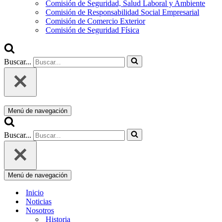
Comisión de Seguridad, Salud Laboral y Ambiente
Comisión de Responsabilidad Social Empresarial
Comisión de Comercio Exterior
Comisión de Seguridad Física
Buscar...
Menú de navegación
Buscar...
Menú de navegación
Inicio
Noticias
Nosotros
Historia