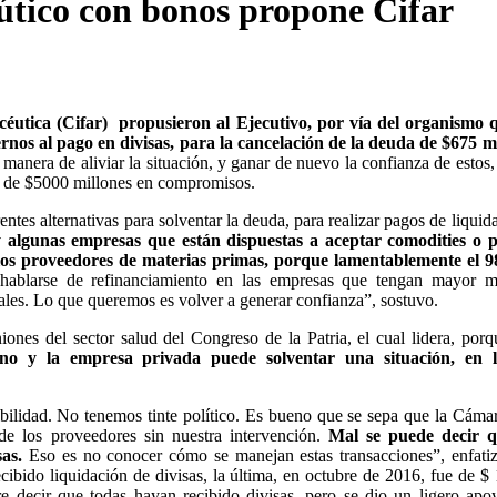
útico con bonos propone Cifar
tica (Cifar) propusieron al Ejecutivo, por vía del organismo q
ernos al pago en divisas, para la cancelación de la deuda de $675 m
anera de aliviar la situación, y ganar de nuevo la confianza de estos,
más de $5000 millones en compromisos.
ntes alternativas para solventar la deuda, para realizar pagos de liquid
 algunas empresas que están dispuestas a aceptar comodities o p
n los proveedores de materias primas, porque lamentablemente el 
hablarse de refinanciamiento en las empresas que tengan mayor m
nales. Lo que queremos es volver a generar confianza”, sostuvo.
nes del sector salud del Congreso de la Patria, el cual lidera, porq
rno y la empresa privada puede solventar una situación, en 
bilidad. No tenemos tinte político. Es bueno que se sepa que la Cámar
de los proveedores sin nuestra intervención.
Mal se puede decir q
as.
Eso es no conocer cómo se manejan estas transacciones”, enfati
ibido liquidación de divisas, la última, en octubre de 2016, fue de $
e decir que todas hayan recibido divisas, pero se dio un ligero apo