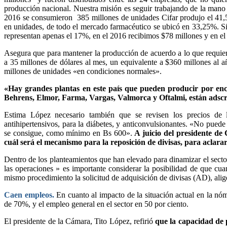
producción nacional. Nuestra misión es seguir trabajando de la mano
2016 se consumieron 385 millones de unidades Cifar produjo el 41,5
en unidades, de todo el mercado farmacéutico se ubicó en 33,25%. Si
representan apenas el 17%, en el 2016 recibimos $78 millones y en el
Asegura que para mantener la producción de acuerdo a lo que requiere
a 35 millones de dólares al mes, un equivalente a $360 millones al 
millones de unidades «en condiciones normales».
«Hay grandes plantas en este país que pueden producir por enc
Behrens, Elmor, Farma, Vargas, Valmorca y Oftalmi, están adscr
Estima López necesario también que se revisen los precios de 
antihipertensivos, para la diábetes, y anticonvulsionantes. «No pued
se consigue, como mínimo en Bs 600».
A juicio del presidente de 
cuál será el mecanismo para la reposición de divisas, para aclarar 
Dentro de los planteamientos que han elevado para dinamizar el sector
las operaciones » es importante considerar la posibilidad de que cua
mismo procedimiento la solicitud de adquisición de divisas (AD), ali
Caen empleos
.
En cuanto al impacto de la situación actual en la nó
de 70%, y el empleo general en el sector en 50 por ciento.
El presidente de la Cámara, Tito López, refirió
que la capacidad de p