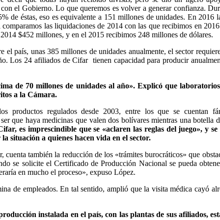
 con el Gobierno. Lo que queremos es volver a generar confianza. Dur
% de éstas, eso es equivalente a 151 millones de unidades. En 2016 l
 comparamos las liquidaciones de 2014 con las que recibimos en 2016 
 2014 $452 millones, y en el 2015 recibimos 248 millones de dólares.
 el país, unas 385 millones de unidades anualmente, el sector requier
año. Los 24 afiliados de Cifar tienen capacidad para producir anualme
ima de 70 millones de unidades al año». Explicó que laboratorio
itos a la Cámara.
los productos regulados desde 2003, entre los que se cuentan fá
e ser que haya medicinas que valen dos bolívares mientras una botella 
Cifar, es imprescindible que se «aclaren las reglas del juego», y se
la situación a quienes hacen vida en el sector.
, cuenta también la reducción de los «trámites burocráticos» que obsta
ndo se solicite el Certificado de Producción Nacional se pueda obtene
geraría en mucho el proceso», expuso López.
mina de empleados. En tal sentido, amplió que la visita médica cayó al
roducción instalada en el país, con las plantas de sus afiliados, est