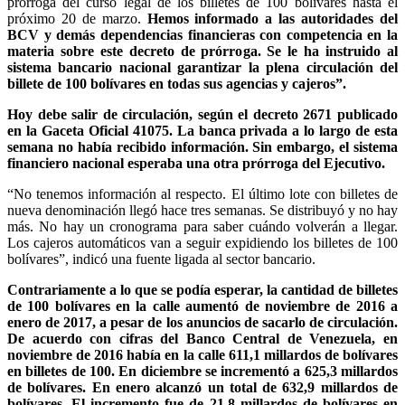
prórroga del curso legal de los billetes de 100 bolívares hasta el
próximo 20 de marzo.
Hemos informado a las autoridades del
BCV y demás dependencias financieras con competencia en la
materia sobre este decreto de prórroga. Se le ha instruido al
sistema bancario nacional garantizar la plena circulación del
billete de 100 bolívares en todas sus agencias y cajeros”.
Hoy debe salir de circulación, según el decreto 2671 publicado
en la Gaceta Oficial 41075. La banca privada a lo largo de esta
semana no había recibido información. Sin embargo, el sistema
financiero nacional esperaba una otra prórroga del Ejecutivo.
“No tenemos información al respecto. El último lote con billetes de
nueva denominación llegó hace tres semanas. Se distribuyó y no hay
más. No hay un cronograma para saber cuándo volverán a llegar.
Los cajeros automáticos van a seguir expidiendo los billetes de 100
bolívares”, indicó una fuente ligada al sector bancario.
Contrariamente a lo que se podía esperar, la cantidad de billetes
de 100 bolívares en la calle aumentó de noviembre de 2016 a
enero de 2017, a pesar de los anuncios de sacarlo de circulación.
De acuerdo con cifras del Banco Central de Venezuela, en
noviembre de 2016 había en la calle 611,1 millardos de bolívares
en billetes de 100. En diciembre se incrementó a 625,3 millardos
de bolívares. En enero alcanzó un total de 632,9 millardos de
bolívares. El incremento fue de 21,8 millardos de bolívares en