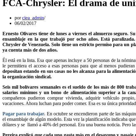
FCA-Chrysler: El drama de unif
por
ciea_admin
06/02/2017
Ernesto Olivares tiene de lunes a viernes el almuerzo seguro. Su
ensamblaje en la que trabajó por ocho años. Está paralizad
Chrysler de Venezuela. Solo tiene un estricto permiso para un pl
ya cuenta más de dos años.
Él está en la lista. Esa que apenas incluye a 50 personas de la nómina
le permitiera el acceso a esas personas para que al menos pudieran
depositan estando en sus casas no les alcanza para la alimentació
la organización sindical.
Seis mil bolívares semanales es el sueldo de los más de 800 trab
salarios mínimos y un bono de alimentación superior a la cana
compañeros pudieron comprar vivienda, adquirir vehículo propio, 
vacaciones. Ahora luchan para poder comer. Esa es su única prioridad
Pagar para trabajar.
En octubre se encendieron parte de las máquin
el ensamblaje de algún modelo. Esta vez la planificación indicaba qu
dólares y se llamó a 40% del personal. Era una buena noticia. Pero la
Pereira explicó que cada uno gasta más en el desayuno y pasaje q