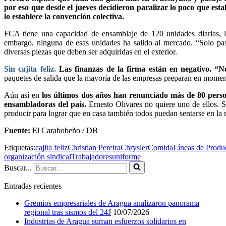
por eso que desde el jueves decidieron paralizar lo poco que esta
lo establece la convención colectiva.
FCA tiene una capacidad de ensamblaje de 120 unidades diarias, l
embargo, ninguna de esas unidades ha salido al mercado. “Solo pasa
diversas piezas que deben ser adquiridas en el exterior.
Sin cajita feliz.
Las finanzas de la firma están en negativo. “No
paquetes de salida que la mayoría de las empresas preparan en moment
Aún así en
los últimos dos años han renunciado más de 80 person
ensambladoras del país.
Ernesto Olivares no quiere uno de ellos. S
producir para lograr que en casa también todos puedan sentarse en la
Fuente:
El Carabobeño / DB
Etiquetas:
cajita feliz
Christian Pereira
Chrysler
Comida
Líneas de Produ
organización sindical
Trabajadores
uniforme
Buscar...
Entradas recientes
Gremios empresariales de Aragua analizaron panorama
regional tras sismos del 24J
10/07/2026
Industrias de Aragua suman esfuerzos solidarios en