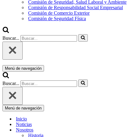
Comisión de Seguridad, Salud Laboral y Ambiente
Comisión de Responsabilidad Social Empresarial
Comisión de Comercio Exterior
Comisión de Seguridad Física
Buscar...
Menú de navegación
Buscar...
Menú de navegación
Inicio
Noticias
Nosotros
Historia