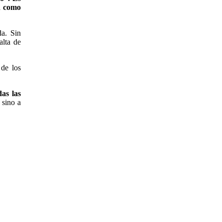
ón como
da. Sin
alta de
 de los
as las
 sino a