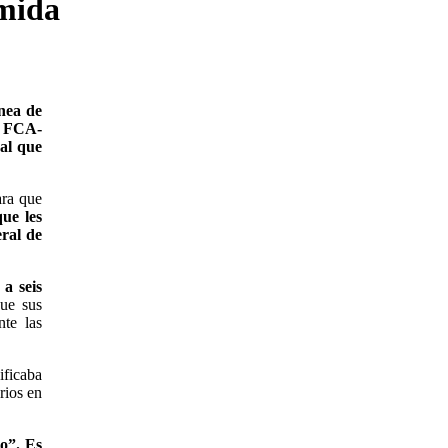
omida
ínea de
e FCA-
ral que
ara que
ue les
eral de
 a seis
que sus
nte las
ificaba
rios en
do”. Es