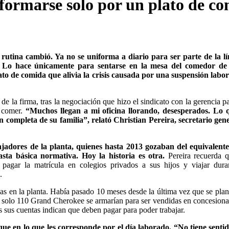
ormarse solo por un plato de c
 rutina cambió. Ya no se uniforma a diario para ser parte de la l
a. Lo hace únicamente para sentarse en la mesa del comedor d
ato de comida que alivia la crisis causada por una suspensión labo
 de la firma, tras la negociación que hizo el sindicato con la gerencia p
 comer.
“Muchos llegan a mi oficina llorando, desesperados. Lo q
n completa de su familia”, relató Christian Pereira, secretario gen
ajadores de la planta, quienes hasta 2013 gozaban del equivalente
sta básica normativa. Hoy la historia es otra.
Pereira recuerda 
pagar la matrícula en colegios privados a sus hijos y viajar dura
.
as en la planta. Había pasado 10 meses desde la última vez que se plan
e solo 110 Grand Cherokee se armarían para ser vendidas en concesiona
s sus cuentas indican que deben pagar para poder trabajar.
ue en lo que les corresponde por el día laborado. “No tiene senti