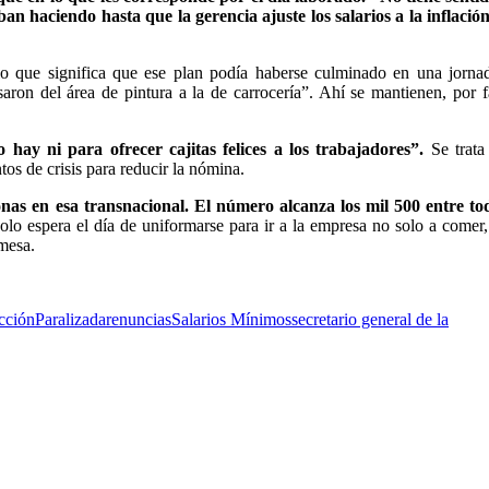
ban haciendo hasta que la gerencia ajuste los salarios a la inflaci
o que significa que ese plan podía haberse culminado en una jorna
ron del área de pintura a la de carrocería”. Ahí se mantienen, por f
 hay ni para ofrecer cajitas felices a los trabajadores”.
Se trata
os de crisis para reducir la nómina.
as en esa transnacional. El número alcanza los mil 500 entre tod
olo espera el día de uniformarse para ir a la empresa no solo a comer,
 mesa.
cción
Paralizada
renuncias
Salarios Mínimos
secretario general de la