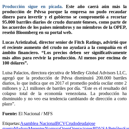
Producción sigue en picada.
Este año caerá aún más la
producción de Pdvsa porque la empresa no pudo recaudar
dinero para invertir y el gobierno se comprometió a recortar
95.000 barriles diarios de crudo durante 6meses, como parte de
los acuerdos de los países miembros y no miembros de la OPEP,
reseñó Bloomberg en su portal web.
Lucas Aristizabal, director senior de Fitch Ratings, advirtió que
el reciente aumento del crudo no ayudará a la compañía en el
ámbito financiero. “Los precios deben ser significativamente
más altos para revivir la producción. Al menos por encima de
100 dólares”.
Luisa Palacios, directora ejecutiva de Medley Global Advisors LLC,
agregó que la producción de Pdvsa disminuirá 200.000 barriles
diarios, lo que indica que en 2017 el promedio podría oscilar entre 2
millones y 2,1 millones de barriles por día. “Este es el resultado del
colapso total de la economía venezolana. La producción ha
disminuido y no veo esa tendencia cambiando de dirección a corto
plazo”.
Fuente:
El Nacional / MFS
Etiquetas:
Asamblea Nacional
BCV
Crudo
deuda
jose
guerra
Maduro
Merentes
Nomura
Opep
Operaciones
PDVSA
Petróleo
Sa