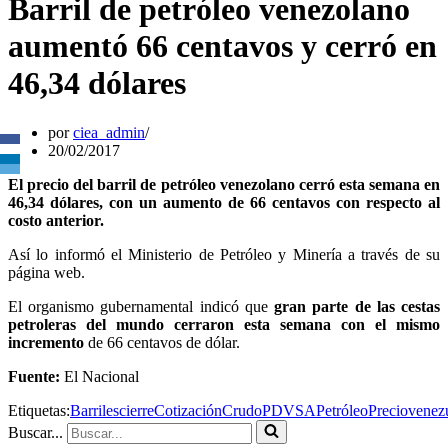
Barril de petróleo venezolano
aumentó 66 centavos y cerró en
46,34 dólares
por
ciea_admin
20/02/2017
El precio del barril de petróleo venezolano cerró esta semana en
46,34 dólares, con un aumento de 66 centavos con respecto al
costo anterior.
Así lo informó el Ministerio de Petróleo y Minería a través de su
página web.
El organismo gubernamental indicó que
gran parte de las cestas
petroleras del mundo cerraron esta semana con el mismo
incremento
de 66 centavos de dólar.
Fuente:
El Nacional
Etiquetas:
Barriles
cierre
Cotización
Crudo
PDVSA
Petróleo
Precio
venez
Buscar...