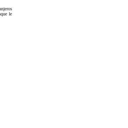
anjeros
nque le