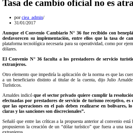
Tasa de cambio oficial no es atra
por
ciea_admin
31/01/2017
Aunque el Convenio Cambiario N° 36 fue recibido con benepláci
desfavorecen su implementación, entre ellos que la tasa de cam
plataforma tecnológica necesaria para su operatividad, como por eje
dólares.
El Convenio N° 36 faculta a los prestadores de servicio turíst
extranjeros.
Otro elemento que impediría la aplicación de la norma es que las cuen
a un beneficiario distinto al titular de la cuenta, dijo Julio Arna
Turísticos.
Arnaldes indicó
que el sector privado quiere cumplir la resolució
efectuadas por prestadores de servicio de turismo receptivo, es 
que las operaciones en el país deben realizarse en bolívares, 
claras y las sanciones son discrecionales”.
Señaló que entre las críticas a la propuesta anterior al convenio está 
propusieron la creación de un “dólar turístico” que fuera a una tasa
extranjeros.