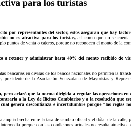
ctiva para los turistas
to por representantes del sector, estos aseguran que hay factor
bio no es atractiva para los turistas,
así como que no se cuenta 
mplo puntos de venta o cajeros, porque no reconocen el monto de la co
ico a retener y administrar hasta 40% del monto recibido de visi
tas bancarias en divisas de los bancos nacionales no permiten la transf
ldes, presidente de la Asociación Venezolana de Mayoristas y Represe
n, pero aclaró que la norma dirigida a regular las operaciones en 
contraria a la Ley de Ilícitos Cambiarios y a la resolución que es
lo cual genera desconfianza e incertidumbre porque “las reglas no
la amplia brecha entre la tasa de cambio oficial y el dólar de la calle; p
 intermedia porque con las condiciones actuales no resulta atractivo p