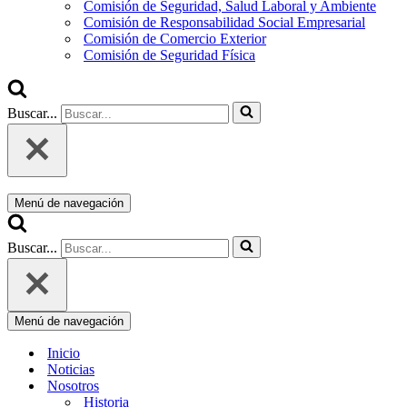
Comisión de Seguridad, Salud Laboral y Ambiente
Comisión de Responsabilidad Social Empresarial
Comisión de Comercio Exterior
Comisión de Seguridad Física
Buscar...
Menú de navegación
Buscar...
Menú de navegación
Inicio
Noticias
Nosotros
Historia