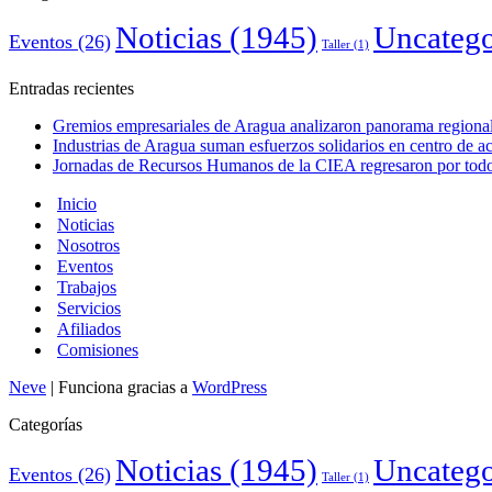
Noticias
(1945)
Uncatego
Eventos
(26)
Taller
(1)
Entradas recientes
Gremios empresariales de Aragua analizaron panorama regional 
Industrias de Aragua suman esfuerzos solidarios en centro de 
Jornadas de Recursos Humanos de la CIEA regresaron por todo 
Inicio
Noticias
Nosotros
Eventos
Trabajos
Servicios
Afiliados
Comisiones
Neve
| Funciona gracias a
WordPress
Categorías
Noticias
(1945)
Uncatego
Eventos
(26)
Taller
(1)