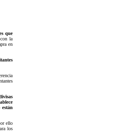
es que
con la
mpra en
tantes
erencia
ntantes
divisas
tablece
 están
or ello
ara los