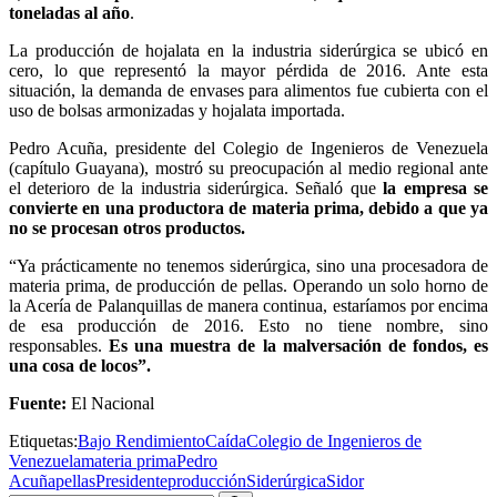
toneladas al año
.
La producción de hojalata en la industria siderúrgica se ubicó en
cero, lo que representó la mayor pérdida de 2016. Ante esta
situación, la demanda de envases para alimentos fue cubierta con el
uso de bolsas armonizadas y hojalata importada.
Pedro Acuña, presidente del Colegio de Ingenieros de Venezuela
(capítulo Guayana), mostró su preocupación al medio regional ante
el deterioro de la industria siderúrgica. Señaló que
la empresa se
convierte en una productora de materia prima, debido a que ya
no se procesan otros productos.
“Ya prácticamente no tenemos siderúrgica, sino una procesadora de
materia prima, de producción de pellas. Operando un solo horno de
la Acería de Palanquillas de manera continua, estaríamos por encima
de esa producción de 2016. Esto no tiene nombre, sino
responsables.
Es una muestra de la malversación de fondos, es
una cosa de locos”.
Fuente:
El Nacional
Etiquetas:
Bajo Rendimiento
Caída
Colegio de Ingenieros de
Venezuela
materia prima
Pedro
Acuña
pellas
Presidente
producción
Siderúrgica
Sidor