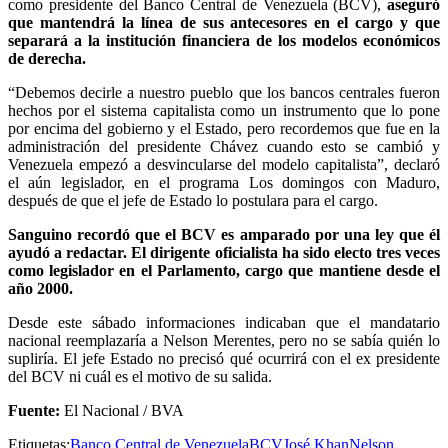
como presidente del Banco Central de Venezuela (BCV),
aseguró
que mantendrá la línea de sus antecesores en el cargo y que
separará a la institución financiera de los modelos económicos
de derecha.
“Debemos decirle a nuestro pueblo que los bancos centrales fueron
hechos por el sistema capitalista como un instrumento que lo pone
por encima del gobierno y el Estado, pero recordemos que fue en la
administración del presidente Chávez cuando esto se cambió y
Venezuela empezó a desvincularse del modelo capitalista”, declaró
el aún legislador, en el programa Los domingos con Maduro,
después de que el jefe de Estado lo postulara para el cargo.
Sanguino recordó que el BCV es amparado por una ley que él
ayudó a redactar. El dirigente oficialista ha sido electo tres veces
como legislador en el Parlamento, cargo que mantiene desde el
año 2000.
Desde este sábado informaciones indicaban que el mandatario
nacional reemplazaría a Nelson Merentes, pero no se sabía quién lo
supliría. El jefe Estado no precisó qué ocurrirá con el ex presidente
del BCV ni cuál es el motivo de su salida.
Fuente:
El Nacional / BVA
Etiquetas:
Banco Central de Venezuela
BCV
José Khan
Nelson