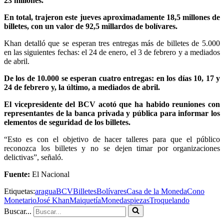
23 millones.
En total, trajeron este jueves aproximadamente 18,5 millones de
billetes, con un valor de 92,5 millardos de bolívares.
Khan detalló que se esperan tres entregas más de billetes de 5.000
en las siguientes fechas: el 24 de enero, el 3 de febrero y a mediados
de abril.
De los de 10.000 se esperan cuatro entregas: en los días 10, 17 y
24 de febrero y, la último, a mediados de abril.
El vicepresidente del BCV acotó que ha habido reuniones con
representantes de la banca privada y pública para informar los
elementos de seguridad de los billetes.
“Esto es con el objetivo de hacer talleres para que el público
reconozca los billetes y no se dejen timar por organizaciones
delictivas”, señaló.
Fuente:
El Nacional
Etiquetas:
aragua
BCV
Billetes
Bolívares
Casa de la Moneda
Cono
Monetario
José Khan
Maiquetía
Monedas
piezas
Troquelando
Buscar...