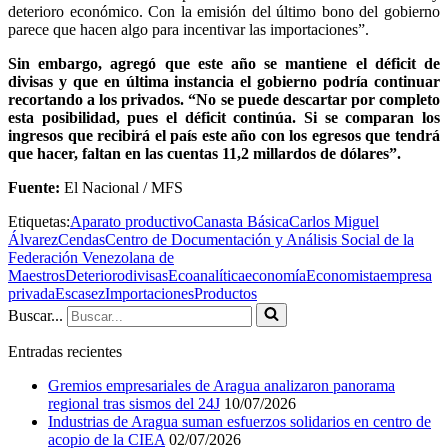
deterioro económico. Con la emisión del último bono del gobierno
parece que hacen algo para incentivar las importaciones”.
Sin embargo, agregó que este año se mantiene el déficit de
divisas y que en última instancia el gobierno podría continuar
recortando a los privados. “No se puede descartar por completo
esta posibilidad, pues el déficit continúa. Si se comparan los
ingresos que recibirá el país este año con los egresos que tendrá
que hacer, faltan en las cuentas 11,2 millardos de dólares”.
Fuente:
El Nacional / MFS
Etiquetas:
Aparato productivo
Canasta Básica
Carlos Miguel
Álvarez
Cendas
Centro de Documentación y Análisis Social de la
Federación Venezolana de
Maestros
Deterioro
divisas
Ecoanalítica
economía
Economista
empresa
privada
Escasez
Importaciones
Productos
Buscar...
Entradas recientes
Gremios empresariales de Aragua analizaron panorama
regional tras sismos del 24J
10/07/2026
Industrias de Aragua suman esfuerzos solidarios en centro de
acopio de la CIEA
02/07/2026