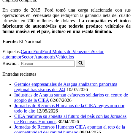
En enero de 2015, Ford tomó una carga relacionada con sus
operaciones en Venezuela que redujeron la ganancia neta del cuarto
trimestre en 700 millones de dólares.
La compañía es el único
fabricante de automóviles que todavía produce vehículos de
forma masiva en el país, incluso en una escala limitada.
Fuente:
El Nacional
Etiquetas:
Carros
Ford
Ford Motors de Venezuela
Sector
automotor
Sector Automotriz
Vehículos
Buscar...
Entradas recientes
Gremios empresariales de Aragua analizaron panorama
regional tras sismos del 24J
10/07/2026
Industrias de Aragua suman esfuerzos solidarios en centro de
acopio de la CIEA
02/07/2026
Jornadas de Recursos Humanos de la CIEA regresaron por
todo lo alto
12/05/2026
CIEA reafirma su apuesta al futuro del país con las Jornadas
de Recursos Humanos
30/04/2026
Jornadas de Recursos Humanos CIEA apuntan al reto de la
competitividad del capital humano
08/04/2026