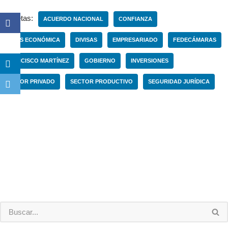
Etiquetas:
ACUERDO NACIONAL
CONFIANZA
CRISIS ECONÓMICA
DIVISAS
EMPRESARIADO
FEDECÁMARAS
FRANCISCO MARTÍNEZ
GOBIERNO
INVERSIONES
SECTOR PRIVADO
SECTOR PRODUCTIVO
SEGURIDAD JURÍDICA