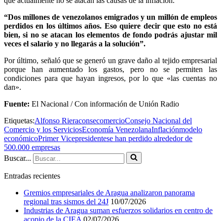
que actualmente no se atacan las causas de la inflación.
“Dos millones de venezolanos emigrados y un millón de empleos
perdidos en los últimos años. Eso quiere decir que esto no está
bien, si no se atacan los elementos de fondo podrás ajustar mil
veces el salario y no llegarás a la solución”.
Por último, señaló que se generó un grave daño al tejido empresarial
porque han aumentado los gastos, pero no se permiten las
condiciones para que hayan ingresos, por lo que «las cuentas no
dan».
Fuente:
El Nacional / Con información de Unión Radio
Etiquetas:
Alfonso Riera
consecomercio
Consejo Nacional del
Comercio y los Servicios
Economía Venezolana
Inflación
modelo
económico
Primer Vicepresidente
se han perdido alrededor de
500.000 empresas
Buscar...
Entradas recientes
Gremios empresariales de Aragua analizaron panorama
regional tras sismos del 24J
10/07/2026
Industrias de Aragua suman esfuerzos solidarios en centro de
acopio de la CIEA
02/07/2026