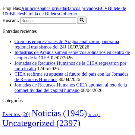
Etiquetas:
Anuncios
banca privada
Bancos privados
BCV
Billete de
100
Billetes
Familia de Billetes
Gobierno
Buscar...
Entradas recientes
Gremios empresariales de Aragua analizaron panorama
regional tras sismos del 24J
10/07/2026
Industrias de Aragua suman esfuerzos solidarios en centro de
acopio de la CIEA
02/07/2026
Jornadas de Recursos Humanos de la CIEA regresaron por
todo lo alto
12/05/2026
CIEA reafirma su apuesta al futuro del país con las Jornadas
de Recursos Humanos
30/04/2026
Jornadas de Recursos Humanos CIEA apuntan al reto de la
competitividad del capital humano
08/04/2026
Categorías
Noticias
(1945)
Eventos
(26)
Taller
(1)
Uncategorized
(2397)