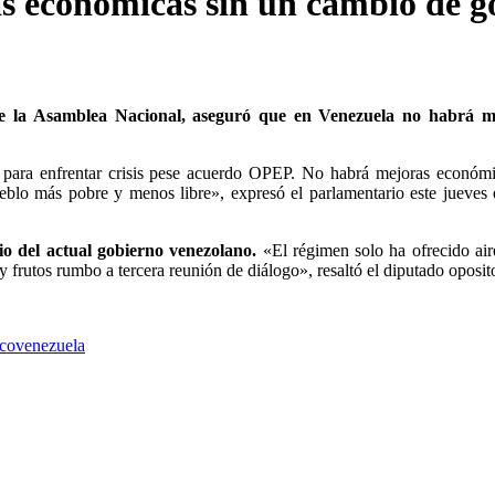
s económicas sin un cambio de g
 de la Asamblea Nacional, aseguró que en Venezuela no habrá m
 para enfrentar crisis pese acuerdo OPEP. No habrá mejoras económ
blo más pobre y menos libre», expresó el parlamentario este jueves
bio del actual gobierno venezolano.
«El régimen solo ha ofrecido air
 frutos rumbo a tercera reunión de diálogo», resaltó el diputado oposito
co
venezuela