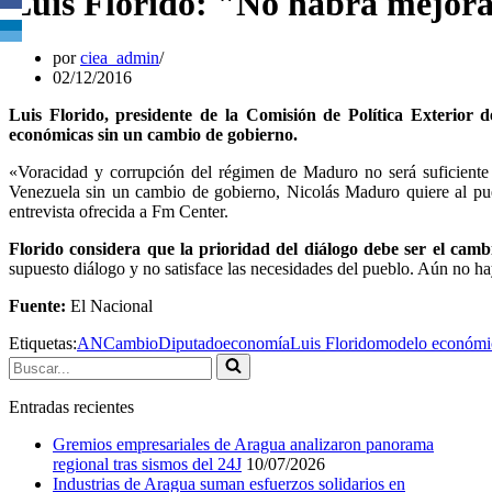
Luis Florido: "No habrá mejora
por
ciea_admin
02/12/2016
Luis Florido, presidente de la Comisión de Política Exterior
económicas sin un cambio de gobierno.
«Voracidad y corrupción del régimen de Maduro no será suficiente
Venezuela sin un cambio de gobierno, Nicolás Maduro quiere al pue
entrevista ofrecida a Fm Center.
Florido considera que la prioridad del diálogo debe ser el cam
supuesto diálogo y no satisface las necesidades del pueblo. Aún no hay
Fuente:
El Nacional
Etiquetas:
AN
Cambio
Diputado
economía
Luis Florido
modelo económi
Buscar...
Entradas recientes
Gremios empresariales de Aragua analizaron panorama
regional tras sismos del 24J
10/07/2026
Industrias de Aragua suman esfuerzos solidarios en