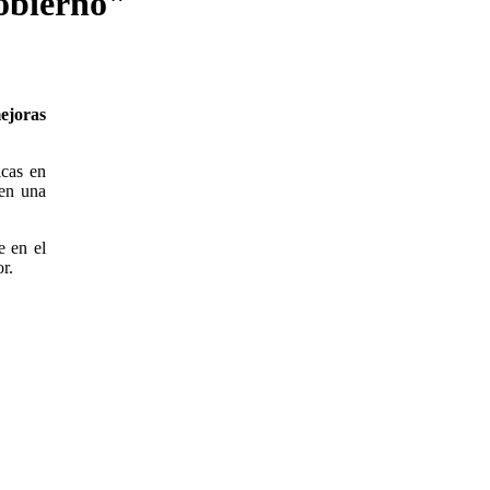
obierno"
ejoras
icas en
 en una
e en el
r.