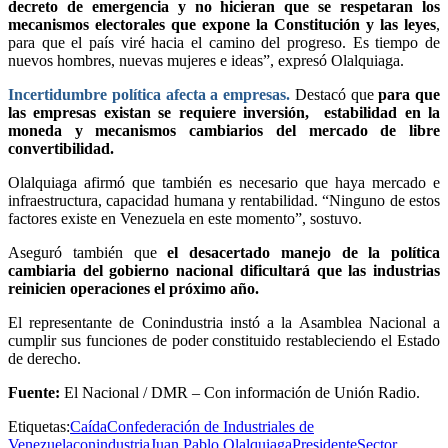
decreto de emergencia y no hicieran que se respetaran los
mecanismos electorales que expone la Constitución y las leyes
,
para que el país viré hacia el camino del progreso. Es tiempo de
nuevos hombres, nuevas mujeres e ideas”, expresó Olalquiaga.
Incertidumbre política afecta a empresas.
Destacó que
para que
las empresas existan se requiere inversión, estabilidad en la
moneda y mecanismos cambiarios del mercado de libre
convertibilidad.
Olalquiaga afirmó que también es necesario que haya mercado e
infraestructura, capacidad humana y rentabilidad. “Ninguno de estos
factores existe en Venezuela en este momento”, sostuvo.
Aseguró también que
el desacertado manejo de la política
cambiaria del gobierno nacional dificultará que las industrias
reinicien operaciones el próximo año.
El representante de Conindustria instó a la Asamblea Nacional a
cumplir sus funciones de poder constituido restableciendo el Estado
de derecho.
Fuente:
El Nacional / DMR – Con información de Unión Radio.
Etiquetas:
Caída
Confederación de Industriales de
Venezuela
conindustria
Juan Pablo Olalquiaga
Presidente
Sector