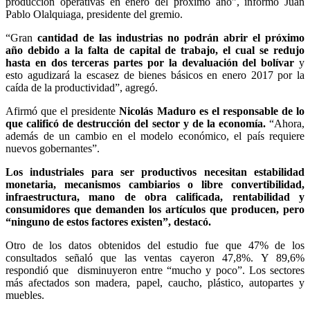
producción operativas en enero del próximo año”, informó Juan
Pablo Olalquiaga, presidente del gremio.
“Gran
cantidad de las industrias no podrán abrir el próximo
año debido a la falta de capital de trabajo, el cual se redujo
hasta en dos terceras partes por la devaluación del bolívar
y
esto agudizará la escasez de bienes básicos en enero 2017 por la
caída de la productividad”, agregó.
Afirmó que el presidente
Nicolás Maduro es el responsable de lo
que calificó de destrucción del sector y de la economía.
“Ahora,
además de un cambio en el modelo económico, el país requiere
nuevos gobernantes”.
Los industriales para ser productivos necesitan estabilidad
monetaria, mecanismos cambiarios o libre convertibilidad,
infraestructura, mano de obra calificada, rentabilidad y
consumidores que demanden los artículos que producen, pero
“ninguno de estos factores existen”, destacó.
Otro de los datos obtenidos del estudio fue que 47% de los
consultados señaló que las ventas cayeron 47,8%. Y 89,6%
respondió que disminuyeron entre “mucho y poco”. Los sectores
más afectados son madera, papel, caucho, plástico, autopartes y
muebles.