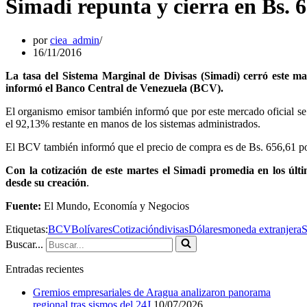
Simadi repunta y cierra en Bs. 
por
ciea_admin
16/11/2016
La tasa del Sistema Marginal de Divisas (Simadi) cerró este mar
informó el Banco Central de Venezuela (BCV).
El organismo emisor también informó que por este mercado oficial se 
el 92,13% restante en manos de los sistemas administrados.
El BCV también informó que el precio de compra es de Bs. 656,61 po
Con la cotización de este martes el Simadi promedia en los últ
desde su creación
.
Fuente:
El Mundo, Economía y Negocios
Etiquetas:
BCV
Bolívares
Cotización
divisas
Dólares
moneda extranjera
S
Buscar...
Entradas recientes
Gremios empresariales de Aragua analizaron panorama
regional tras sismos del 24J
10/07/2026