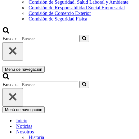
Comisión de Seguridad, Salud Laboral y Ambiente
Comisión de Responsabilidad Social Empresarial
Comisión de Comercio Exterior
Comisión de Seguridad Física
Buscar...
Menú de navegación
Buscar...
Menú de navegación
Inicio
Noticias
Nosotros
Historia