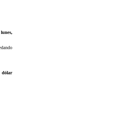
lunes,
uedando
 dólar