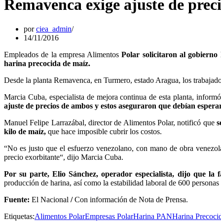
Remavenca exige ajuste de preci
por
ciea_admin
14/11/2016
Empleados de la empresa Alimentos
Polar solicitaron al gobierno
harina precocida de maíz.
Desde la planta Remavenca, en Turmero, estado Aragua, los trabajadore
Marcia Cuba, especialista de mejora continua de esta planta, inform
ajuste de precios de ambos y estos aseguraron que debían esperar
Manuel Felipe Larrazábal, director de Alimentos Polar, notificó que
s
kilo de maíz,
que hace imposible cubrir los costos.
“No es justo que el esfuerzo venezolano, con mano de obra venezola
precio exorbitante“, dijo Marcia Cuba.
Por su parte, Elio Sánchez, operador especialista, dijo que la 
producción de harina, así como la estabilidad laboral de 600 personas
Fuente:
El Nacional
/
Con información de Nota de Prensa.
Etiquetas:
Alimentos Polar
Empresas Polar
Harina PAN
Harina Precoci