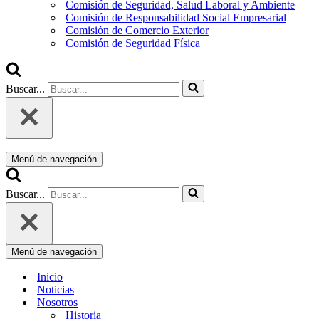
Comisión de Seguridad, Salud Laboral y Ambiente
Comisión de Responsabilidad Social Empresarial
Comisión de Comercio Exterior
Comisión de Seguridad Física
Buscar...
Menú de navegación
Buscar...
Menú de navegación
Inicio
Noticias
Nosotros
Historia