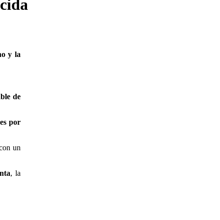
ocida
no y la
ble de
res por
 con un
nta
, la