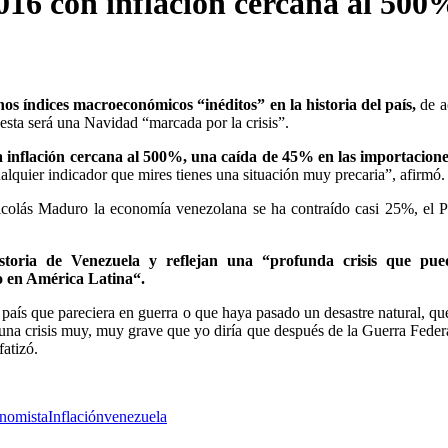
2016 con inflación cercana al 500
s índices macroeconómicos “inéditos” en la historia del país,
de 
sta será una Navidad “marcada por la crisis”.
inflación cercana al 500%, una caída de 45% en las importacione
alquier indicador que mires tienes una situación muy precaria”, afirmó.
Nicolás Maduro la economía venezolana se ha contraído casi 25%, el 
istoria de Venezuela y reflejan una “profunda crisis que pue
o en América Latina“.
aís que pareciera en guerra o que haya pasado un desastre natural, qu
na crisis muy, muy grave que yo diría que después de la Guerra Federa
fatizó.
nomista
Inflación
venezuela