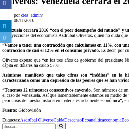
Oliveros: Venezuela cerrará el 
por
ciea_admin
08/11/2016
Venezuela cerrará 2016 “con el peor desempeño del mundo” y uno
a proyecciones del economista Asdrúbal Oliveros, quien no duda que e
“
Vamos a tener una contracción que calculamos en 11%, con una 
contracción de casi el 12% en el consumo privado.
Es decir, por cu
Oliveros expuso que “en los tres años de gobierno del presidente 
cápita en dólares ha caído 57%”.
Asimismo, manifestó que tales cifras son “inéditas” en la h
caracterizada como una depresión de las peores que se han vivid
“Tenemos 12 trimestres consecutivos cayendo.
Son números de un p
el caso de Venezuela. Así que lamentablemente estamos en medio de u
peor crisis de nuestra historia en materia estrictamente económica“, en
Fuente:
Globovisión
Etiquetas:
Asdrúbal Oliveros
Caída
Descenso
Ecoanalítica
economía
Eco