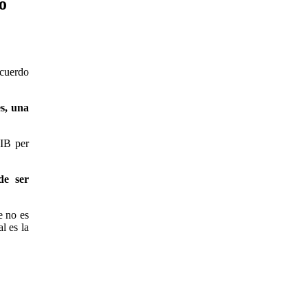
%
acuerdo
s, una
PIB per
de ser
e no es
l es la