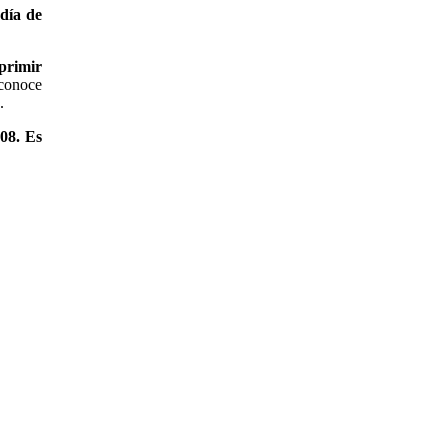
 día de
primir
 conoce
.
08. Es