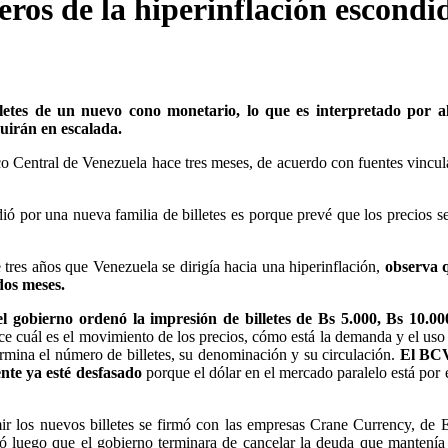
eros de la hiperinflación escond
letes de un nuevo cono monetario, lo que es interpretado por a
guirán en escalada.
 Central de Venezuela hace tres meses, de acuerdo con fuentes vincul
ió por una nueva familia de billetes es porque prevé que los precios s
 tres años que Venezuela se dirigía hacia una hiperinflación,
observa 
dos meses.
el gobierno ordenó la impresión de billetes de Bs 5.000, Bs 10.00
e cuál es el movimiento de los precios, cómo está la demanda y el uso
ermina el número de billetes, su denominación y su circulación.
El BCV
ente ya esté desfasado
porque el dólar en el mercado paralelo está por
mir los nuevos billetes se firmó con las empresas Crane Currency, de 
ó luego que el gobierno terminara de cancelar la deuda que mantenía