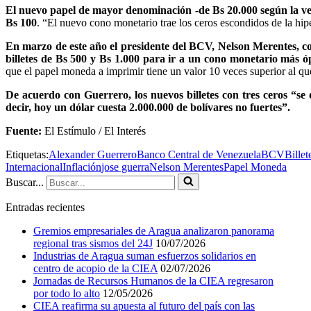
El nuevo papel de mayor denominación -de Bs 20.000 según la ver
Bs 100
. “El nuevo cono monetario trae los ceros escondidos de la hi
En marzo de este año el presidente del BCV, Nelson Merentes, c
billetes de Bs 500 y Bs 1.000 para ir a un cono monetario más ó
que el papel moneda a imprimir tiene un valor 10 veces superior al que
De acuerdo con Guerrero, los nuevos billetes con tres ceros “se
decir, hoy un dólar cuesta 2.000.000 de bolívares no fuertes”.
Fuente:
El Estímulo / El Interés
Etiquetas:
Alexander Guerrero
Banco Central de Venezuela
BCV
Billet
Internacional
Inflación
jose guerra
Nelson Merentes
Papel Moneda
Buscar...
Entradas recientes
Gremios empresariales de Aragua analizaron panorama
regional tras sismos del 24J
10/07/2026
Industrias de Aragua suman esfuerzos solidarios en
centro de acopio de la CIEA
02/07/2026
Jornadas de Recursos Humanos de la CIEA regresaron
por todo lo alto
12/05/2026
CIEA reafirma su apuesta al futuro del país con las