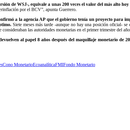
sión de WSJ-, equivale a unas 200 veces el valor del más alto hoy
perinflación por el BCV”, apunta Guerrero.
onfirmó a la agencia AP que el gobierno tenía un proyecto para im
ptimo.
Siete meses más tarde -aunque no hay una posición oficial- se
 consideraban las autoridades monetarias en el primer trimestre del año
 devuelven al papel 8 años después del maquillaje monetario de 20
es
Cono Monetario
Ecoanalítica
FMI
Fondo Monetario