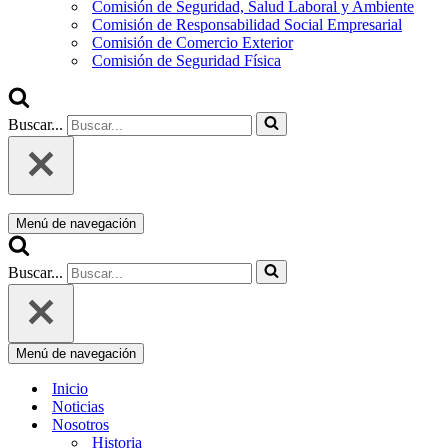
Comisión de Seguridad, Salud Laboral y Ambiente
Comisión de Responsabilidad Social Empresarial
Comisión de Comercio Exterior
Comisión de Seguridad Física
Buscar...
Menú de navegación
Buscar...
Menú de navegación
Inicio
Noticias
Nosotros
Historia