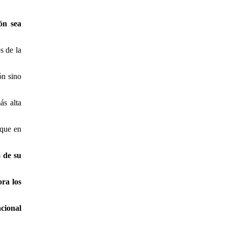
ón sea
s de la
ón sino
ás alta
 que en
% de su
ora los
cional