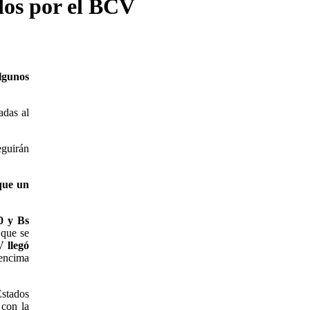
idos por el BCV
lgunos
adas al
eguirán
que un
0 y Bs
 que se
 llegó
 encima
Estados
 con la