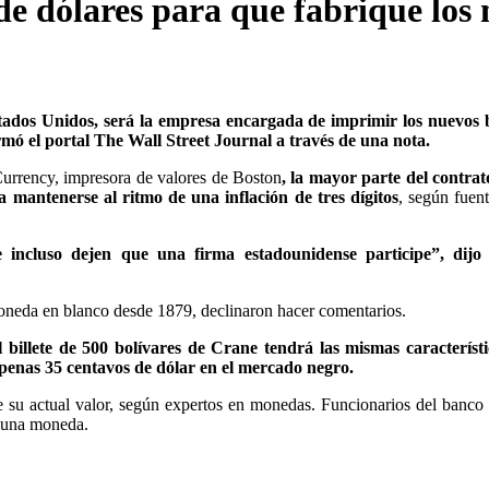
e dólares para que fabrique los 
dos Unidos, será la empresa encargada de imprimir los nuevos bi
rmó el portal The Wall Street Journal a través de una nota.
urrency, impresora de valores de Boston
, la mayor parte del contra
 mantenerse al ritmo de una inflación de tres dígitos
, según fuen
 incluso dejen que una firma estadounidense participe”, dij
neda en blanco desde 1879, declinaron hacer comentarios.
l billete de 500 bolívares de Crane tendrá las mismas característ
 apenas 35 centavos de dólar en el mercado negro.
de su actual valor, según expertos en monedas. Funcionarios del banco 
r una moneda.