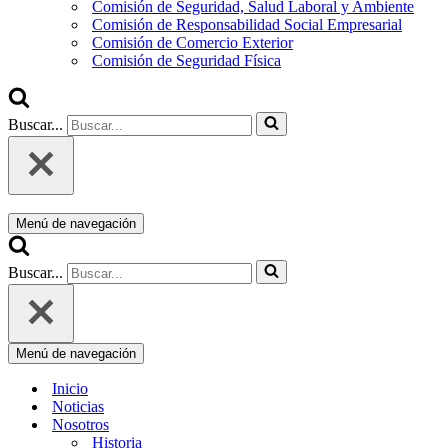
Comisión de Seguridad, Salud Laboral y Ambiente
Comisión de Responsabilidad Social Empresarial
Comisión de Comercio Exterior
Comisión de Seguridad Física
Buscar...
Menú de navegación
Buscar...
Menú de navegación
Inicio
Noticias
Nosotros
Historia