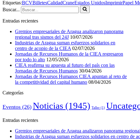
Etiquetas:
BCV
Billetes
Calidad
Crane
Estados Unidos
Imprimir
Papel M
Buscar...
Entradas recientes
Gremios empresariales de Aragua analizaron panorama
regional tras sismos del 24J
10/07/2026
Industrias de Aragua suman esfuerzos solidarios en
centro de acopio de la CIEA
02/07/2026
Jornadas de Recursos Humanos de la CIEA regresaron
por todo lo alto
12/05/2026
CIEA reafirma su apuesta al futuro del país con las
Jornadas de Recursos Humanos
30/04/2026
Jornadas de Recursos Humanos CIEA apuntan al reto de
la competitividad del capital humano
08/04/2026
Categorías
Noticias
(1945)
Uncatego
Eventos
(26)
Taller
(1)
Entradas recientes
Gremios empresariales de Aragua analizaron panorama regional 
Industrias de Aragua suman esfuerzos solidarios en centro de 