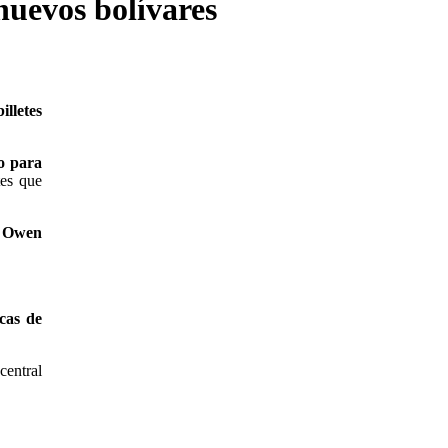
nuevos bolívares
lletes
to para
tes que
o Owen
icas de
central