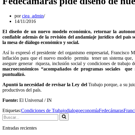
Fedecámaras pide diseño de nu
por
ciea_admin
14/11/2016
El diseño de un nuevo modelo económico, retornar la autonom
confiable además de la revisión del andamiaje jurídico del país
la mesa de diálogo económico y social.
Así lo expresó el presidente del organismo empresarial, Francisco Mar
inflación para que el nuevo modelo permita tener un sistema que,
asegure generar riqueza, inclusión social y condiciones de trabajo d
macroeconómicos “acompañados de programas sociales que son
puntualizó.
Apuntó la necesidad de revisar la Ley del
Trabajo porque, a su juic
productivos del país.
Fuente:
El Universal / IN
Etiquetas:
Condiciones de Trabajo
dialogo
economía
Fedecámaras
Franc
Buscar...
Entradas recientes