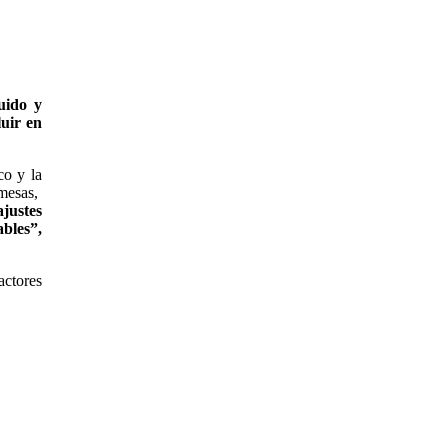
uido y
luir en
co y la
 mesas,
justes
bles”,
actores