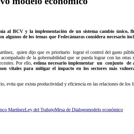
evo modelo económico
ía al BCV y la implementación de un sistema cambio único, fl
 son algunos de los temas que Fedecámaras considera necesario inc
tínez, quien dijo que es prioritario lograr el control del gasto públi
 acompañado de la gobernabilidad que se pueda lograr con las otras
ecentes. Por ello,
estima necesario implementar un conjunto de a
 vitales para mitigar el impacto en los sectores más vulnera
io, evita que exista productividad y eficiencia en las relaciones de los f
isco Martínez
Ley del Trabajo
Mesa de Dialogo
modelo económico