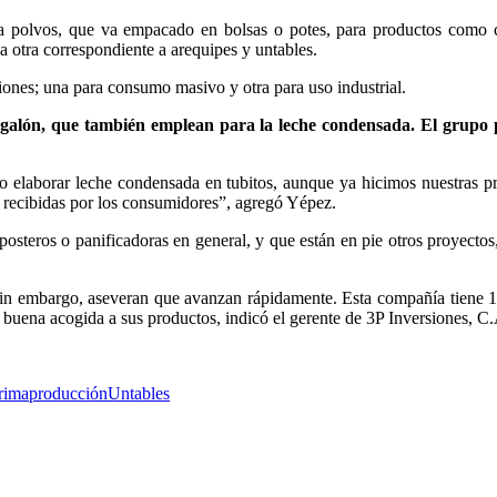
ea polvos, que va empacado en bolsas o potes, para productos como 
 otra correspondiente a arequipes y untables.
ciones; una para consumo masivo y otra para uso industrial.
 galón, que también emplean para la leche condensada. El grupo 
o elaborar leche condensada en tubitos, aunque ya hicimos nuestras p
 recibidas por los consumidores”, agregó Yépez.
posteros o panificadoras en general, y que están en pie otros proyecto
. Sin embargo, aseveran que avanzan rápidamente. Esta compañía tiene 
buena acogida a sus productos, indicó el gerente de 3P Inversiones, C
rima
producción
Untables