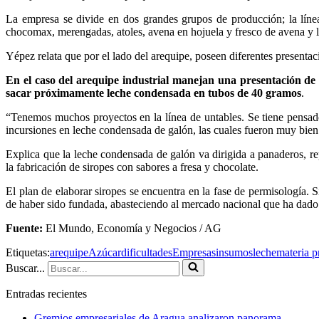
La empresa se divide en dos grandes grupos de producción; la lín
chocomax, merengadas, atoles, avena en hojuela y fresco de avena y la
Yépez relata que por el lado del arequipe, poseen diferentes presenta
En el caso del arequipe industrial manejan una presentación de
sacar próximamente leche condensada en tubos de 40 gramos
.
“Tenemos muchos proyectos en la línea de untables. Se tiene pensad
incursiones en leche condensada de galón, las cuales fueron muy bien
Explica que la leche condensada de galón va dirigida a panaderos, re
la fabricación de siropes con sabores a fresa y chocolate.
El plan de elaborar siropes se encuentra en la fase de permisología
de haber sido fundada, abasteciendo al mercado nacional que ha dado 
Fuente:
El Mundo, Economía y Negocios / AG
Etiquetas:
arequipe
Azúcar
dificultades
Empresas
insumos
leche
materia p
Buscar...
Entradas recientes
Gremios empresariales de Aragua analizaron panorama