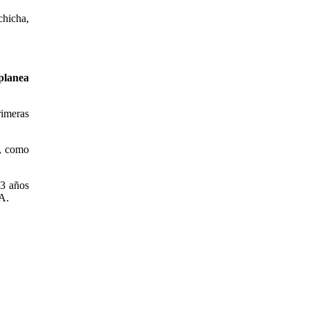
chicha,
planea
rimeras
s, como
13 años
.A.