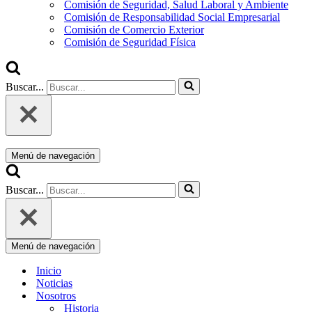
Comisión de Seguridad, Salud Laboral y Ambiente
Comisión de Responsabilidad Social Empresarial
Comisión de Comercio Exterior
Comisión de Seguridad Física
Buscar...
Menú de navegación
Buscar...
Menú de navegación
Inicio
Noticias
Nosotros
Historia