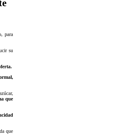
te
o, para
ucir su
ferta.
ormal,
azúcar,
ma que
acidad
nda que