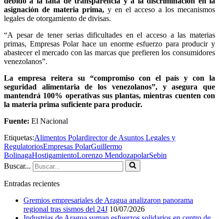
debido a la falta de transparencia y a la discriminación en la
asignación de materia prima,
y en el acceso a los mecanismos
legales de otorgamiento de divisas.
“A pesar de tener serias dificultades en el acceso a las materias
primas, Empresas Polar hace un enorme esfuerzo para producir y
abastecer el mercado con las marcas que prefieren los consumidores
venezolanos”.
La empresa reitera su “compromiso con el país y con la
seguridad alimentaria de los venezolanos”, y asegura que
mantendrá 100% operativas sus plantas, mientras cuenten con
la materia prima suficiente para producir.
Fuente:
El Nacional
Etiquetas:
Alimentos Polar
director de Asuntos Legales y
Regulatorios
Empresas Polar
Guillermo
Bolinaga
Hostigamiento
Lorenzo Mendoza
polar
Sebin
Buscar...
Entradas recientes
Gremios empresariales de Aragua analizaron panorama
regional tras sismos del 24J
10/07/2026
Industrias de Aragua suman esfuerzos solidarios en centro de