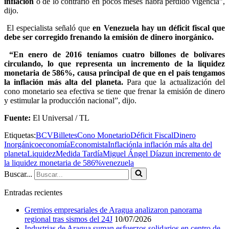
inflación
o de lo contrario en pocos meses habrá perdido vigencia”,
dijo.
El especialista señaló que
en Venezuela hay un déficit fiscal que
debe ser corregido frenando la emisión de dinero inorgánico.
“En enero de 2016 teníamos cuatro billones de bolívares
circulando, lo que representa un incremento de la liquidez
monetaria de 586%, causa principal de que en el país tengamos
la inflación más alta del planeta.
Para que la actualización del
cono monetario sea efectiva se tiene que frenar la emisión de dinero
y estimular la producción nacional”, dijo.
Fuente:
El Universal / TL
Etiquetas:
BCV
Billetes
Cono Monetario
Déficit Fiscal
Dinero
Inorgánico
economía
Economista
Inflación
la inflación más alta del
planeta
Liquidez
Medida Tardía
Miguel Ángel Díaz
un incremento de
la liquidez monetaria de 586%
venezuela
Buscar...
Entradas recientes
Gremios empresariales de Aragua analizaron panorama
regional tras sismos del 24J
10/07/2026
Industrias de Aragua suman esfuerzos solidarios en centro de