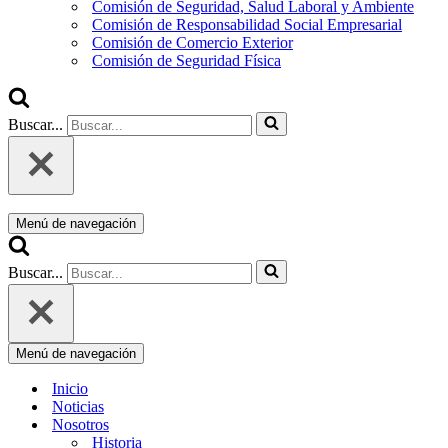
Comisión de Seguridad, Salud Laboral y Ambiente
Comisión de Responsabilidad Social Empresarial
Comisión de Comercio Exterior
Comisión de Seguridad Física
Buscar...
Menú de navegación
Buscar...
Menú de navegación
Inicio
Noticias
Nosotros
Historia