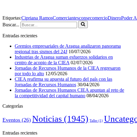
Etiquetas:
Cipriana Ramos
Comerciantes
consecomercio
Dinero
Poder A
Buscar...
Entradas recientes
Gremios empresariales de Aragua analizaron panorama
regional tras sismos del 24J
10/07/2026
Industrias de Aragua suman esfuerzos solidarios en
centro de acopio de la CIEA
02/07/2026
Jornadas de Recursos Humanos de la CIEA regresaron
por todo lo alto
12/05/2026
CIEA reafirma su apuesta al futuro del país con las
Jornadas de Recursos Humanos
30/04/2026
Jornadas de Recursos Humanos CIEA apuntan al reto de
la competitividad del capital humano
08/04/2026
Categorías
Noticias
(1945)
Uncatego
Eventos
(26)
Taller
(1)
Entradas recientes