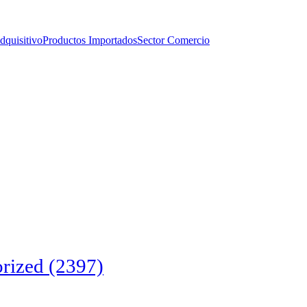
dquisitivo
Productos Importados
Sector Comercio
rized
(2397)