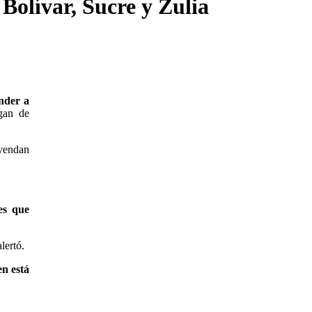
Bolívar, Sucre y Zulia
nder a
ogan de
 vendan
es que
lertó.
n está