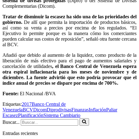
sistema de divisas protegidas
(Dipro) o del Sistema de Divisas
Complementarias (Dicom).
Tratar de disminuir la escasez ha sido una de las prioridades del
gobierno.
De allí que permita la importación de productos básicos,
así como su venta a precios por encima de los regulados. “El
Ejecutivo lo permite porque es la manera cómo los comerciantes
pueden calcular sus costos de reposición”, señaló otra fuente cercana
al BCV.
Añadió que debido al aumento de la liquidez, como producto de la
liberación de más efectivo para el pago de aumentos salariales y
cancelación de utilidades
, el Banco Central de Venezuela espera
otra espiral inflacionaria para los meses de noviembre y de
diciembre. La fuente advirtió que esto podría provocar que el
índice anual de precios se dispare por encima de 700%.
Fuente:
El Nacional /BVA
Etiquetas:
2017
Banco Central de
Venezuela
BCV
Dicom
Dipro
divisas
Finanzas
Inflación
Paliar
Escasez
Planificación
Sistema Cambiario
Buscar...
Entradas recientes