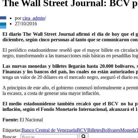
The Wall Street Journal: BCV pla
por
ciea_admin
27/10/2016
El diario The Wall Street Journal afirmó el día de hoy que el 
diciembre, según cinco personas al tanto que se comunicaron con
El periódico estadounidense reseñó que el mayor billete en circulaci
negro, transformando a las transacciones más básicas en pesadillas lo
Las nuevas monedas y billetes llegarán hasta 20.000 bolívares,
Finanzas y los bancos del país, los cuales no están autorizados
tenga un valor de 20 dólares en el mercado negro, aseguró el diario 
A principios de este año, el gobierno comenzó informalmente a permiti
la escasez, a costa de generar una mayor inflación.
El medio estadounidense también recalcó que el BCV no ha pub
inflación, según el Fondo Monetario Internacional, alcanzará el
Fuente:
El Nacional
Etiquetas:
Banco Central de Venezuela
BCV
Billetes
Bolívares
Moneda
Buscar...