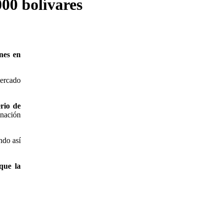
000 bolívares
nes en
mercado
rio de
inación
ndo así
que la