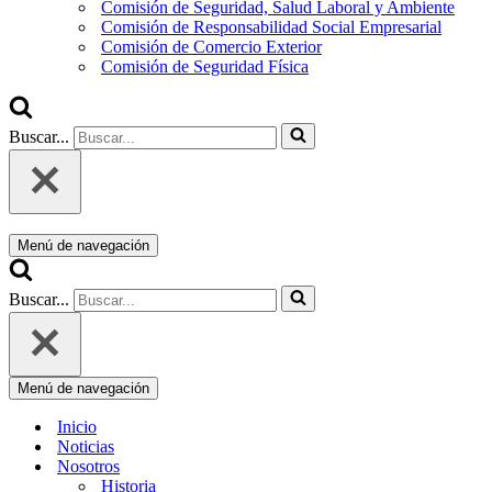
Comisión de Seguridad, Salud Laboral y Ambiente
Comisión de Responsabilidad Social Empresarial
Comisión de Comercio Exterior
Comisión de Seguridad Física
Buscar...
Menú de navegación
Buscar...
Menú de navegación
Inicio
Noticias
Nosotros
Historia