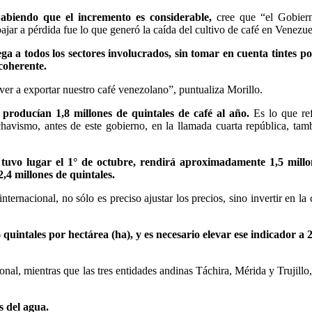
 Sabiendo que el incremento es considerable,
cree que “el Gobier
bajar a pérdida fue lo que generó la caída del cultivo de café en Venezue
 a todos los sectores involucrados, sin tomar en cuenta tintes pol
 coherente.
er a exportar nuestro café venezolano”, puntualiza Morillo.
producían 1,8 millones de quintales de café al año.
Es lo que ref
chavismo, antes de este gobierno, en la llamada cuarta república, tam
 tuvo lugar el 1° de octubre, rendirá aproximadamente 1,5 millo
,4 millones de quintales.
ternacional, no sólo es preciso ajustar los precios, sino invertir en la 
quintales por hectárea (ha), y es necesario elevar ese indicador a 
al, mientras que las tres entidades andinas Táchira, Mérida y Trujillo
s del agua.