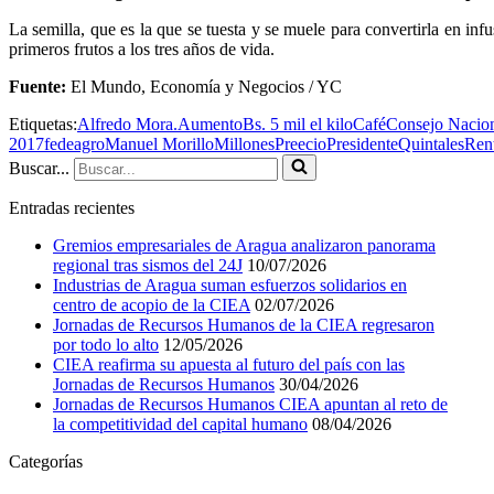
La semilla, que es la que se tuesta y se muele para convertirla en inf
primeros frutos a los tres años de vida.
Fuente:
El Mundo, Economía y Negocios / YC
Etiquetas:
Alfredo Mora.
Aumento
Bs. 5 mil el kilo
Café
Consejo Nacion
2017
fedeagro
Manuel Morillo
Millones
Preecio
Presidente
Quintales
Rent
Buscar...
Entradas recientes
Gremios empresariales de Aragua analizaron panorama
regional tras sismos del 24J
10/07/2026
Industrias de Aragua suman esfuerzos solidarios en
centro de acopio de la CIEA
02/07/2026
Jornadas de Recursos Humanos de la CIEA regresaron
por todo lo alto
12/05/2026
CIEA reafirma su apuesta al futuro del país con las
Jornadas de Recursos Humanos
30/04/2026
Jornadas de Recursos Humanos CIEA apuntan al reto de
la competitividad del capital humano
08/04/2026
Categorías