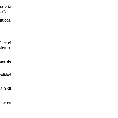
no está
la”.
íticos,
iere el
bién se
nes de
calidad
25 ó 30
, hacen