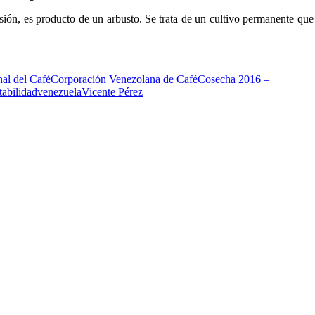
usión, es producto de un arbusto. Se trata de un cultivo permanente que
al del Café
Corporación Venezolana de Café
Cosecha 2016 –
abilidad
venezuela
Vicente Pérez