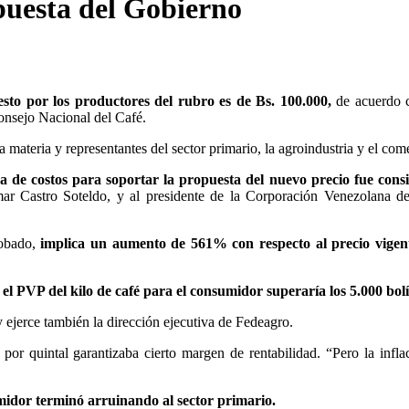
puesta del Gobierno
esto por los productores del rubro es de Bs. 100.000,
de acuerdo 
Consejo Nacional del Café.
materia y representantes del sector primario, la agroindustria y el com
ra de costos para soportar la propuesta del nuevo precio fue cons
mar Castro Soteldo, y al presidente de la Corporación Venezolana d
obado,
implica un aumento de 561% con respecto al precio vigen
 el PVP del kilo de café para el consumidor superaría los 5.000 bol
 y ejerce también la dirección ejecutiva de Fedeagro.
or quintal garantizaba cierto margen de rentabilidad. “Pero la infla
midor terminó arruinando al sector primario.