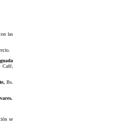
con las
ercio.
ignada
e Café,
te,
Bs.
ívares.
ción se