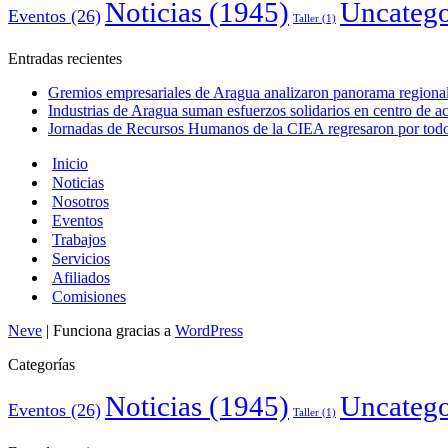
Noticias
(1945)
Uncatego
Eventos
(26)
Taller
(1)
Entradas recientes
Gremios empresariales de Aragua analizaron panorama regional 
Industrias de Aragua suman esfuerzos solidarios en centro de 
Jornadas de Recursos Humanos de la CIEA regresaron por todo 
Inicio
Noticias
Nosotros
Eventos
Trabajos
Servicios
Afiliados
Comisiones
Neve
| Funciona gracias a
WordPress
Categorías
Noticias
(1945)
Uncatego
Eventos
(26)
Taller
(1)