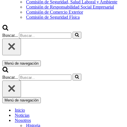
Comisión de Seguridad, Salud Laboral y Ambiente
Comisión de Responsabilidad Social Empresarial
Comisión de Comercio Exterior
Comisión de Seguridad Física
Buscar...
Menú de navegación
Buscar...
Menú de navegación
Inicio
Noticias
Nosotros
Historia