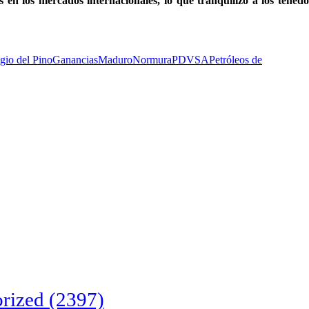
s en los mercados internacionales, lo que tranquilizó a los tened
gio del Pino
Ganancias
Maduro
Normura
PDVSA
Petróleos de
rized
(2397)