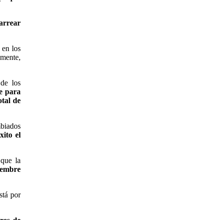
carrear
 en los
amente,
 de los
te para
otal de
mbiados
ito el
 que la
iembre
stá por