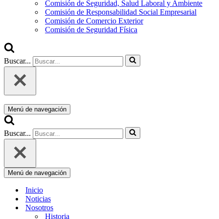
Comisión de Seguridad, Salud Laboral y Ambiente
Comisión de Responsabilidad Social Empresarial
Comisión de Comercio Exterior
Comisión de Seguridad Física
Buscar...
Menú de navegación
Buscar...
Menú de navegación
Inicio
Noticias
Nosotros
Historia