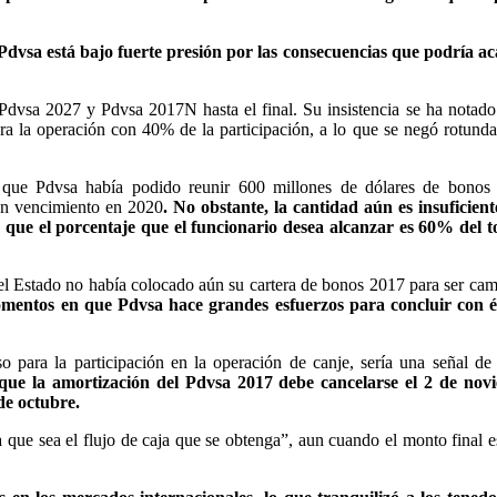
Pdvsa está bajo fuerte presión por las consecuencias que podría a
s Pdvsa 2027 y Pdvsa 2017N hasta el final. Su insistencia se ha notado
ra la operación con 40% de la participación, a lo que se negó rotund
ra que Pdvsa había podido reunir 600 millones de dólares de bonos
con vencimiento en 2020
. No obstante, la cantidad aún es insuficien
 que el porcentaje que el funcionario desea alcanzar es 60% del t
 del Estado no había colocado aún su cartera de bonos 2017 para ser ca
entos en que Pdvsa hace grandes esfuerzos para concluir con éx
para la participación en la operación de canje, sería una señal de
que la amortización del Pdvsa 2017 debe cancelarse el 2 de nov
de octubre.
a que sea el flujo de caja que se obtenga”, aun cuando el monto final e