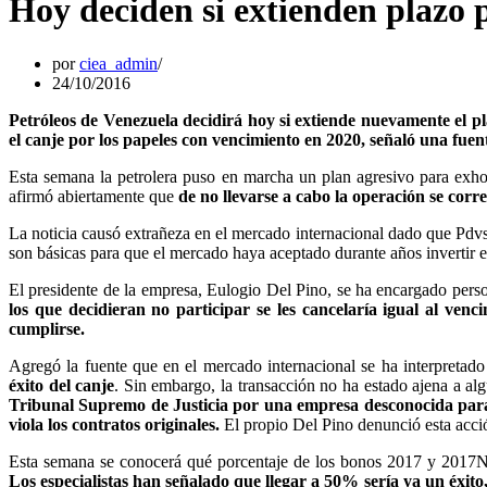
Hoy deciden si extienden plazo p
por
ciea_admin
24/10/2016
Petróleos de Venezuela decidirá hoy si extiende nuevamente el 
el canje por los papeles con vencimiento en 2020, señaló una fuen
Esta semana la petrolera puso en marcha un plan agresivo para exhorta
afirmó abiertamente que
de no llevarse a cabo la operación se corre 
La noticia causó extrañeza en el mercado internacional dado que Pdv
son básicas para que el mercado haya aceptado durante años invertir 
El presidente de la empresa, Eulogio Del Pino, se ha encargado pers
los que decidieran no participar se les cancelaría igual al ven
cumplirse.
Agregó la fuente que en el mercado internacional se ha interpretad
éxito del canje
. Sin embargo, la transacción no ha estado ajena a a
Tribunal Supremo de Justicia por una empresa desconocida para 
viola los contratos originales.
El propio Del Pino denunció esta acció
Esta semana se conocerá qué porcentaje de los bonos 2017 y 2017N 
Los especialistas han señalado que llegar a 50% sería ya un éxito