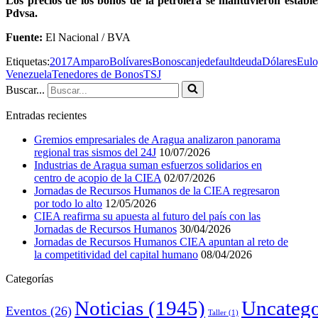
Los precios de los bonos de la petrolera se mantuvieron estable
Pdvsa.
Fuente:
El Nacional / BVA
Etiquetas:
2017
Amparo
Bolívares
Bonos
canje
default
deuda
Dólares
Eulo
Venezuela
Tenedores de Bonos
TSJ
Buscar...
Entradas recientes
Gremios empresariales de Aragua analizaron panorama
regional tras sismos del 24J
10/07/2026
Industrias de Aragua suman esfuerzos solidarios en
centro de acopio de la CIEA
02/07/2026
Jornadas de Recursos Humanos de la CIEA regresaron
por todo lo alto
12/05/2026
CIEA reafirma su apuesta al futuro del país con las
Jornadas de Recursos Humanos
30/04/2026
Jornadas de Recursos Humanos CIEA apuntan al reto de
la competitividad del capital humano
08/04/2026
Categorías
Noticias
(1945)
Uncatego
Eventos
(26)
Taller
(1)