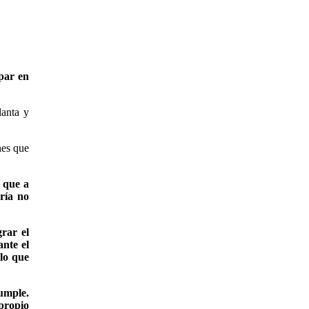
par en
lanta y
nes que
ó que a
ría no
rar el
ante el
lo que
umple.
 propio