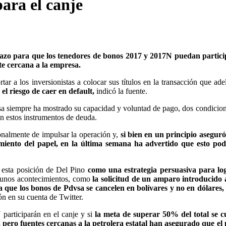
ara el canje
plazo para que los tenedores de bonos 2017 y 2017N puedan partici
te cercana a la empresa.
r a los inversionistas a colocar sus títulos en la transacción que ade
el riesgo de caer en default,
indicó la fuente.
sa siempre ha mostrado su capacidad y voluntad de pago, dos condicio
en estos instrumentos de deuda.
onalmente de impulsar la operación y,
si bien en un principio asegur
cimiento del papel, en la última semana ha advertido que esto pod
o esta posición de Del Pino
como una estrategia persuasiva para log
lgunos acontecimientos, como
la solicitud de un amparo introducido 
que los bonos de Pdvsa se cancelen en bolívares y no en dólares, 
n en su cuenta de Twitter.
participarán en el canje y si
la meta de superar 50% del total se c
, pero fuentes cercanas a la petrolera estatal han asegurado que el