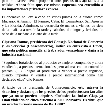
plan de abastecimiento, proponen unos precios más ajustados a la
realidad
. Ahora falta que, ese mismo esquema, sea extendido a
los importadores privados” expresó.
El operativo se lleva a cabo en varios puntos de la ciudad como:
Macarao, Antímano, El Paraíso, Catia, El Cementerio, San Agustín
y La Florida. Asimismo, se desarrolla de martes a viernes, de siete
de la mañana a tres de la tarde y sábados, domingos y feriados, de
ocho de la mañana a cuatro de la tarde.
Cipriana Ramos, presidenta del Consejo Nacional de Comercio
y los Servicios (Consecomercio), indicó en entrevista a Emen,
que esta política mancilla al trabajador venezolano y daña a la
industria nacional.
“Seguimos fortaleciendo al productor extranjero, comprando y ahora
vendiendo, a precios internacionales, pero además con un control de
precios. (…) Obligas al productor a vender a precio regulado,
cuando importas y vendes a precio internacional como han
declarado ellos” dijo Ramos.
A juicio de la presidenta de Consecomercio,
esto agrava la
situación y destaca que los precios de los productos son tan altos
que ya no se pueden adquirir. “Inclusive las bolsas Clap, ya
están viniendo de cinco artículos a 7.000 bolívares. Es difícil que
un producto cueste menos de Bs. 1.000”.