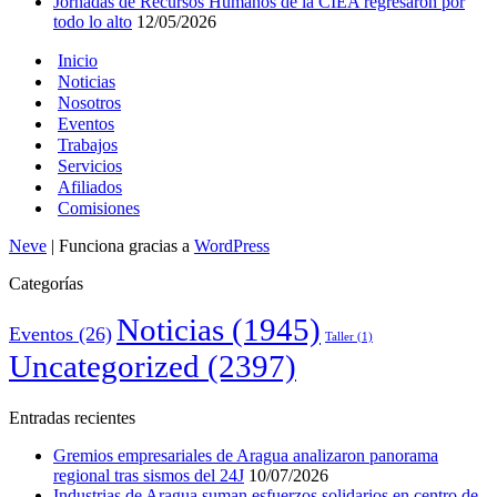
Jornadas de Recursos Humanos de la CIEA regresaron por
todo lo alto
12/05/2026
Inicio
Noticias
Nosotros
Eventos
Trabajos
Servicios
Afiliados
Comisiones
Neve
| Funciona gracias a
WordPress
Categorías
Noticias
(1945)
Eventos
(26)
Taller
(1)
Uncategorized
(2397)
Entradas recientes
Gremios empresariales de Aragua analizaron panorama
regional tras sismos del 24J
10/07/2026
Industrias de Aragua suman esfuerzos solidarios en centro de