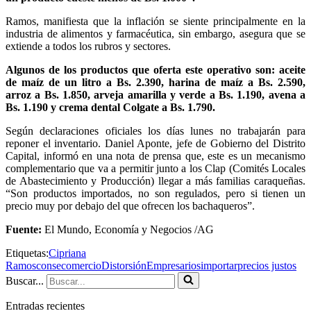
Ramos, manifiesta que la inflación se siente principalmente en la
industria de alimentos y farmacéutica, sin embargo, asegura que se
extiende a todos los rubros y sectores.
Algunos de los productos que oferta este operativo son: aceite
de maíz de un litro a Bs. 2.390, harina de maíz a Bs. 2.590,
arroz a Bs. 1.850, arveja amarilla y verde a Bs. 1.190, avena a
Bs. 1.190 y crema dental Colgate a Bs. 1.790.
Según declaraciones oficiales los días lunes no trabajarán para
reponer el inventario. Daniel Aponte, jefe de Gobierno del Distrito
Capital, informó en una nota de prensa que, este es un mecanismo
complementario que va a permitir junto a los Clap (Comités Locales
de Abastecimiento y Producción) llegar a más familias caraqueñas.
“Son productos importados, no son regulados, pero si tienen un
precio muy por debajo del que ofrecen los bachaqueros”.
Fuente:
El Mundo, Economía y Negocios /AG
Etiquetas:
Cipriana
Ramos
consecomercio
Distorsión
Empresarios
importar
precios justos
Buscar...
Entradas recientes