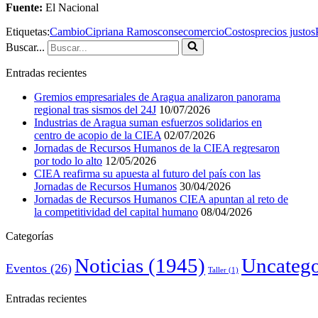
Fuente:
El Nacional
Etiquetas:
Cambio
Cipriana Ramos
consecomercio
Costos
precios justos
Buscar...
Entradas recientes
Gremios empresariales de Aragua analizaron panorama
regional tras sismos del 24J
10/07/2026
Industrias de Aragua suman esfuerzos solidarios en
centro de acopio de la CIEA
02/07/2026
Jornadas de Recursos Humanos de la CIEA regresaron
por todo lo alto
12/05/2026
CIEA reafirma su apuesta al futuro del país con las
Jornadas de Recursos Humanos
30/04/2026
Jornadas de Recursos Humanos CIEA apuntan al reto de
la competitividad del capital humano
08/04/2026
Categorías
Noticias
(1945)
Uncatego
Eventos
(26)
Taller
(1)
Entradas recientes