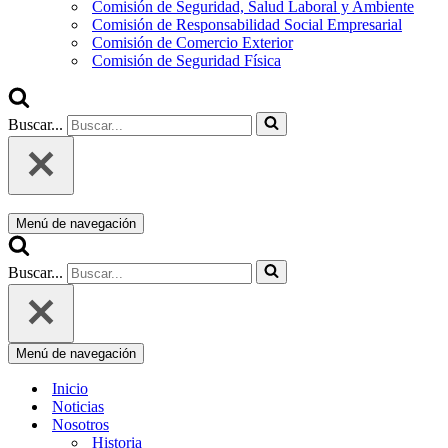
Comisión de Seguridad, Salud Laboral y Ambiente
Comisión de Responsabilidad Social Empresarial
Comisión de Comercio Exterior
Comisión de Seguridad Física
Buscar...
Menú de navegación
Buscar...
Menú de navegación
Inicio
Noticias
Nosotros
Historia