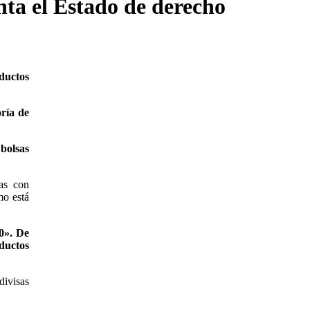
nta el Estado de derecho
ductos
oría de
 bolsas
as con
mo está
00». De
oductos
divisas