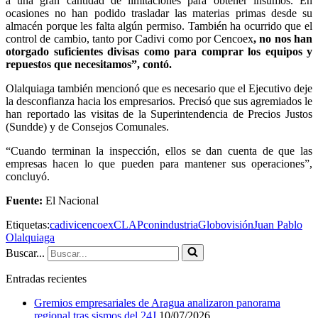
a una gran cantidad de limitaciones para obtener insumos. En
ocasiones no han podido trasladar las materias primas desde su
almacén porque les falta algún permiso. También ha ocurrido que el
control de cambio, tanto por Cadivi como por Cencoex
, no nos han
otorgado suficientes divisas como para comprar los equipos y
repuestos que necesitamos”, contó.
Olalquiaga también mencionó que es necesario que el Ejecutivo deje
la desconfianza hacia los empresarios. Precisó que sus agremiados le
han reportado las visitas de la Superintendencia de Precios Justos
(Sundde) y de Consejos Comunales.
“Cuando terminan la inspección, ellos se dan cuenta de que las
empresas hacen lo que pueden para mantener sus operaciones”,
concluyó.
Fuente:
El Nacional
Etiquetas:
cadivi
cencoex
CLAP
conindustria
Globovisión
Juan Pablo
Olalquiaga
Buscar...
Entradas recientes
Gremios empresariales de Aragua analizaron panorama
regional tras sismos del 24J
10/07/2026