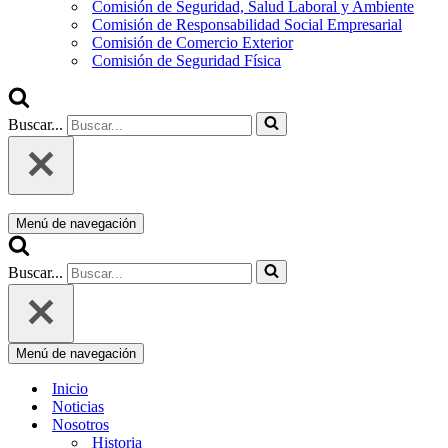
Comisión de Seguridad, Salud Laboral y Ambiente
Comisión de Responsabilidad Social Empresarial
Comisión de Comercio Exterior
Comisión de Seguridad Física
Buscar...
Menú de navegación
Buscar...
Menú de navegación
Inicio
Noticias
Nosotros
Historia