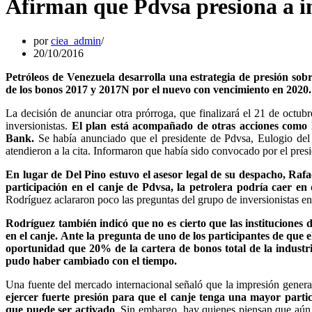
Afirman que Pdvsa presiona a in
por
ciea_admin
20/10/2016
Petróleos de Venezuela desarrolla una estrategia de presión sobr
de los bonos 2017 y 2017N por el nuevo con vencimiento en 2020.
La decisión de anunciar otra prórroga, que finalizará el 21 de octubr
inversionistas.
El plan está acompañado de otras acciones como 
Bank.
Se había anunciado que el presidente de Pdvsa, Eulogio del P
atendieron a la cita. Informaron que había sido convocado por el pre
En lugar de Del Pino estuvo el asesor legal de su despacho, Raf
participación en el canje de Pdvsa, la petrolera podría caer en 
Rodríguez aclararon poco las preguntas del grupo de inversionistas en
Rodríguez también indicó que no es cierto que las instituciones 
en el canje.
Ante la pregunta de uno de los participantes de que 
oportunidad que 20% de la cartera de bonos total de la industri
pudo haber cambiado con el tiempo.
Una fuente del mercado internacional señaló que la impresión gener
ejercer fuerte presión para que el canje tenga una mayor partic
que puede ser activado
. Sin embargo, hay quienes piensan que aún 