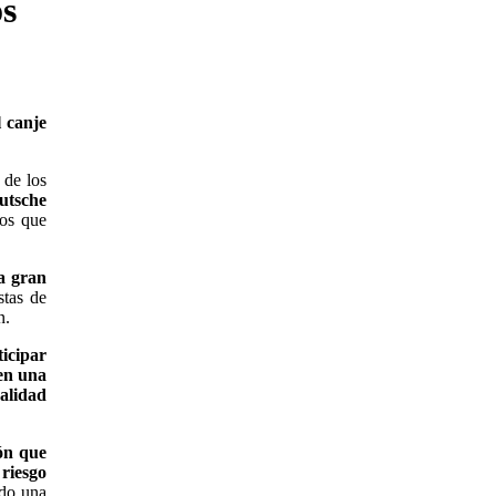
os
l canje
 de los
utsche
los que
na gran
stas de
n.
ticipar
 en una
ealidad
ón que
 riesgo
ndo una