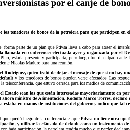
versionistas por el canje de bon
e los tenedores de bonos de la petrolera para que participen en e
e, forma parte de un plan que Pdvsa lleva a cabo para atraer el interés
la llamada en conferencia efectuada ayer y organizada por el De
ino, estaría presente y participaría, pero luego fue disculpado ante 
sidente Nicolás Maduro para una reunión.
ael Rodríguez, quien trató de dejar el mensaje de que si no hay u
default
y los tenedores de bonos pueden verse afectados. Las respue
 la teleconferencia, que estuvo cerrada para los medios de comunicació
del Estado sean las que están interesadas mayoritariamente en par
el ahora ministro de Alimentación, Rodolfo Marco Torres, declaró
a estaba en manos de instituciones del gobierno, indicó que tal r
al que quedó luego de la conferencia es que
Pdvsa no tiene otra opci
ipación, y utilizar la cláusula de default como un instrumento de
con baja participación, la petrolera tendría mucho que perder declara