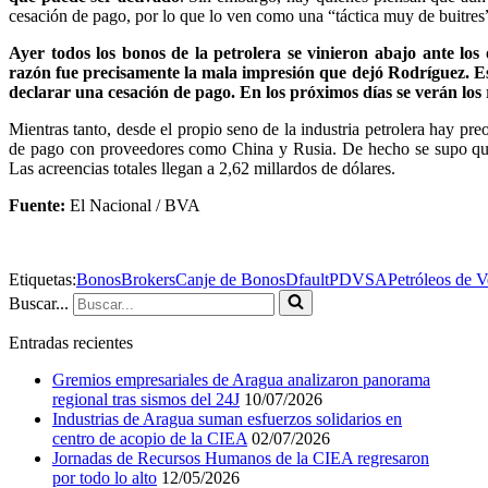
cesación de pago, por lo que lo ven como una “táctica muy de buitres
Ayer todos los bonos de la petrolera se vinieron abajo ante lo
razón fue precisamente la mala impresión que dejó Rodríguez. E
declarar una cesación de pago. En los próximos días se verán los r
Mientras tanto, desde el propio seno de la industria petrolera hay p
de pago con proveedores como China y Rusia. De hecho se supo que 
Las acreencias totales llegan a 2,62 millardos de dólares.
Fuente:
El Nacional / BVA
Etiquetas:
Bonos
Brokers
Canje de Bonos
Dfault
PDVSA
Petróleos de 
Buscar...
Entradas recientes
Gremios empresariales de Aragua analizaron panorama
regional tras sismos del 24J
10/07/2026
Industrias de Aragua suman esfuerzos solidarios en
centro de acopio de la CIEA
02/07/2026
Jornadas de Recursos Humanos de la CIEA regresaron
por todo lo alto
12/05/2026