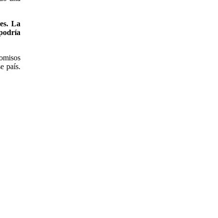
es. La
podría
romisos
e país.