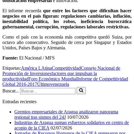
sofisticación empresarial
e innovación.
El informe recuerda
que entre los factores que dificultan hacer
negocios en el país figuran: regulaciones cambiarias, inflación,
inestabilidad política, los robos, ineficiencia burocrática
gubernamental, corrupción, regulaciones laborales restrictivas.
Como el país con la economía más competitiva quedó Suiza, por
octavo año consecutivo. Seguido de cerca por Singapur y Estados
Unidos, Países Bajos y Alemania.
Fuente:
El Nacional / MFS
Etiquetas:
América LAtina
Competitividad
Consejo Nacional de
Promoción de Inversiones
factores que impulsan la
productividad
Foro Económico Mundial
Informe de Competitividad
Global 2016-2017
Último
venezuela
Buscar...
Entradas recientes
Gremios empresariales de Aragua analizaron panorama
regional tras sismos del 24J
10/07/2026
Industrias de Aragua suman esfuerzos solidarios en centro de
acopio de la CIEA
02/07/2026
Jornadas de Recursos Humanos de la CIEA regresaron por