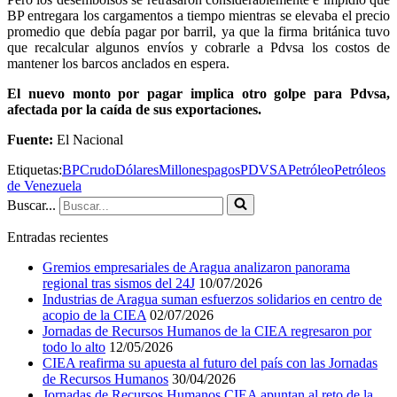
BP entregara los cargamentos a tiempo mientras se elevaba el precio
promedio que debía pagar por barril, ya que la firma británica tuvo
que recalcular algunos envíos y cobrarle a Pdvsa los costos de
mantener los barcos anclados en espera.
El nuevo monto por pagar implica otro golpe para Pdvsa,
afectada por la caída de sus exportaciones.
Fuente:
El Nacional
Etiquetas:
BP
Crudo
Dólares
Millones
pagos
PDVSA
Petróleo
Petróleos
de Venezuela
Buscar...
Entradas recientes
Gremios empresariales de Aragua analizaron panorama
regional tras sismos del 24J
10/07/2026
Industrias de Aragua suman esfuerzos solidarios en centro de
acopio de la CIEA
02/07/2026
Jornadas de Recursos Humanos de la CIEA regresaron por
todo lo alto
12/05/2026
CIEA reafirma su apuesta al futuro del país con las Jornadas
de Recursos Humanos
30/04/2026
Jornadas de Recursos Humanos CIEA apuntan al reto de la