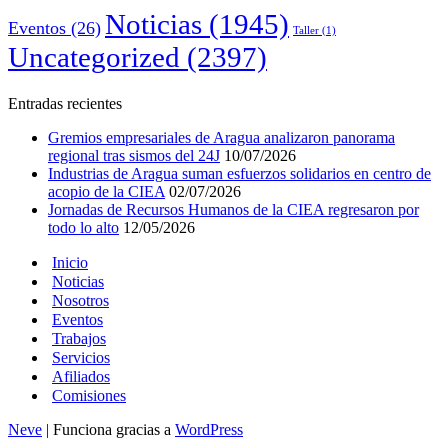
Noticias
(1945)
Eventos
(26)
Taller
(1)
Uncategorized
(2397)
Entradas recientes
Gremios empresariales de Aragua analizaron panorama
regional tras sismos del 24J
10/07/2026
Industrias de Aragua suman esfuerzos solidarios en centro de
acopio de la CIEA
02/07/2026
Jornadas de Recursos Humanos de la CIEA regresaron por
todo lo alto
12/05/2026
Inicio
Noticias
Nosotros
Eventos
Trabajos
Servicios
Afiliados
Comisiones
Neve
| Funciona gracias a
WordPress