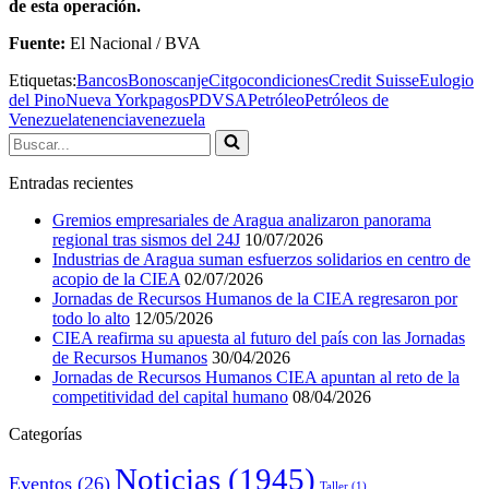
de esta operación.
Fuente:
El Nacional / BVA
Etiquetas:
Bancos
Bonos
canje
Citgo
condiciones
Credit Suisse
Eulogio
del Pino
Nueva York
pagos
PDVSA
Petróleo
Petróleos de
Venezuela
tenencia
venezuela
Buscar...
Entradas recientes
Gremios empresariales de Aragua analizaron panorama
regional tras sismos del 24J
10/07/2026
Industrias de Aragua suman esfuerzos solidarios en centro de
acopio de la CIEA
02/07/2026
Jornadas de Recursos Humanos de la CIEA regresaron por
todo lo alto
12/05/2026
CIEA reafirma su apuesta al futuro del país con las Jornadas
de Recursos Humanos
30/04/2026
Jornadas de Recursos Humanos CIEA apuntan al reto de la
competitividad del capital humano
08/04/2026
Categorías
Noticias
(1945)
Eventos
(26)
Taller
(1)