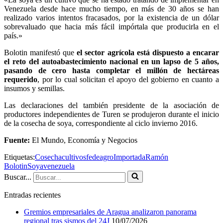
Venezuela desde hace mucho tiempo, en más de 30 años se han
realizado varios intentos fracasados, por la existencia de un dólar
sobrevaluado que hacia más fácil impórtala que producirla en el
país.»
Bolotin manifestó que
el sector agrícola está dispuesto a encarar
el reto del autoabastecimiento nacional en un lapso de 5 años,
pasando de cero hasta completar el millón de hectáreas
requerido
, por lo cual solicitan el apoyo del gobierno en cuanto a
insumos y semillas.
Las declaraciones del también presidente de la asociación de
productores independientes de Turen se produjeron durante el inicio
de la cosecha de soya, correspondiente al ciclo invierno 2016.
Fuente:
El Mundo, Economía y Negocios
Etiquetas:
Cosecha
cultivos
fedeagro
Importada
Ramón
Bolotin
Soya
venezuela
Buscar...
Entradas recientes
Gremios empresariales de Aragua analizaron panorama
regional tras sismos del 24J
10/07/2026