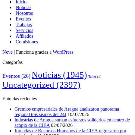
Inicio
Noticias
Nosotros
Eventos
Trabajos
Servicios
Afiliados
Comisiones
Neve
| Funciona gracias a
WordPress
Categorías
Noticias
(1945)
Eventos
(26)
Taller
(1)
Uncategorized
(2397)
Entradas recientes
Gremios empresariales de Aragua analizaron panorama
regional tras sismos del 24J
10/07/2026
Industrias de Aragua suman esfuerzos solidarios en centro de
acopio de la CIEA
02/07/2026
Jornadas de Recursos Humanos de la CIEA regresaron por