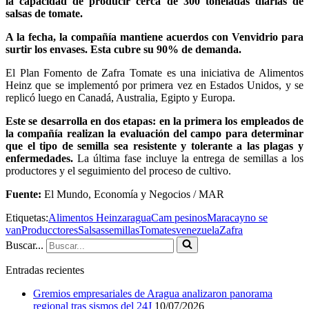
la capacidad de producir cerca de 300 toneladas diarias de
salsas de tomate.
A la fecha, la compañía mantiene acuerdos con Venvidrio para
surtir los envases. Esta cubre su 90% de demanda.
El Plan Fomento de Zafra Tomate es una iniciativa de Alimentos
Heinz que se implementó por primera vez en Estados Unidos, y se
replicó luego en Canadá, Australia, Egipto y Europa.
Este se desarrolla en dos etapas: en la primera los empleados de
la compañía realizan la evaluación del campo para determinar
que el tipo de semilla sea resistente y tolerante a las plagas y
enfermedades.
La última fase incluye la entrega de semillas a los
productores y el seguimiento del proceso de cultivo.
Fuente:
El Mundo, Economía y Negocios / MAR
Etiquetas:
Alimentos Heinz
aragua
Cam pesinos
Maracay
no se
van
Producctores
Salsas
semillas
Tomates
venezuela
Zafra
Buscar...
Entradas recientes
Gremios empresariales de Aragua analizaron panorama
regional tras sismos del 24J
10/07/2026