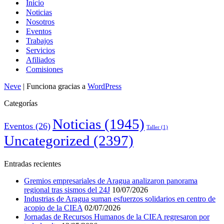
Inicio
Noticias
Nosotros
Eventos
Trabajos
Servicios
Afiliados
Comisiones
Neve
| Funciona gracias a
WordPress
Categorías
Noticias
(1945)
Eventos
(26)
Taller
(1)
Uncategorized
(2397)
Entradas recientes
Gremios empresariales de Aragua analizaron panorama
regional tras sismos del 24J
10/07/2026
Industrias de Aragua suman esfuerzos solidarios en centro de
acopio de la CIEA
02/07/2026
Jornadas de Recursos Humanos de la CIEA regresaron por